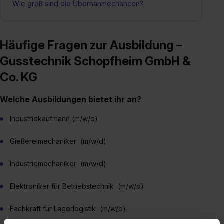
Wie groß sind die Übernahmechancen?
Häufige Fragen zur Ausbildung –
Gusstechnik Schopfheim GmbH &
Co. KG
Welche Ausbildungen bietet ihr an?
Industriekaufmann (m/w/d)
Gießereimechaniker (m/w/d)
Industriemechaniker (m/w/d)
Elektroniker für Betriebstechnik (m/w/d)
Fachkraft für Lagerlogistik (m/w/d)