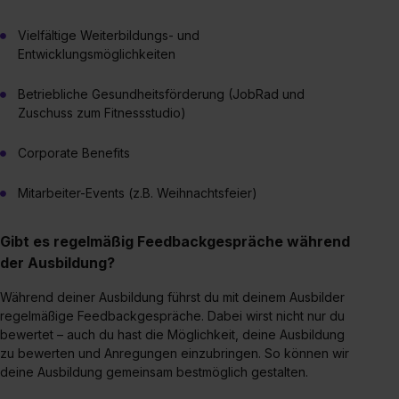
erforderliche personenbezogene Daten an Social Media
Vielfältige Weiterbildungs- und
Dienste, ggfs. mit Sitz in den USA, übermittelt werden.
Entwicklungsmöglichkeiten
Eine Erlaubnis hierfür kannst du auch später noch im
Einzelfall bei dem jeweiligen Inhalt erteilen. Willst du nur
Betriebliche Gesundheitsförderung (JobRad und
bestimmte Verwendungszwecke zulassen, triff deine
Zuschuss zum Fitnessstudio)
Auswahl über die Checkboxen und klick auf „Auswahl
erlauben“. Die Einwilligung zur Platzierung von Cookies
Corporate Benefits
der Kategorien „Präferenzen“, „Statistiken“ und „Social
Media und Marketing“ umfasst hierbei die Einwilligung
Mitarbeiter-Events (z.B. Weihnachtsfeier)
zur Übermittlung deiner Daten in die USA (Art. 49 Abs. 1
S. 1 lit. a) DS-GVO). Die USA verfügen über kein
Gibt es regelmäßig Feedbackgespräche während
angemessenes Datenschutzniveau (EuGH – Schrems
der Ausbildung?
II). Du kannst die von dir erteilte Einwilligung jederzeit mit
Während deiner Ausbildung führst du mit deinem Ausbilder
Wirkung für die Zukunft ganz oder teilweise über unsere
regelmäßige Feedbackgespräche. Dabei wirst nicht nur du
Datenschutzerklärung unter dem Punkt „Datenschutz-
bewertet – auch du hast die Möglichkeit, deine Ausbildung
Einstellungen“ widerrufen. Weitere Informationen zu den
zu bewerten und Anregungen einzubringen. So können wir
einzelnen Cookies findest du durch Klick auf „Details
deine Ausbildung gemeinsam bestmöglich gestalten.
zeigen“. Weitere Informationen:
Datenschutzerklärung
,