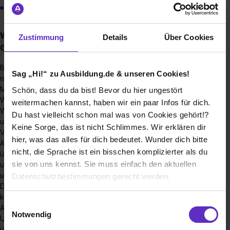
Fachinformatiker Systemintegration (m/w/d)
Warum sollte ich eine Ausbildung bei der
Zustimmung
Details
Über Cookies
Gusstechnik Schopfheim machen?
Bei uns bist du von Anfang an Teil des Teams. Du lernst nicht
Sag „Hi!“ zu Ausbildung.de & unseren Cookies!
nur theoretisch, sondern arbeitest direkt mit - an modernen
Maschinen, in echten Projekten und mit Menschen, die ihr
Schön, dass du da bist! Bevor du hier ungestört
Wissen gerne weitergeben.
weitermachen kannst, haben wir ein paar Infos für dich.
Wir begleiten dich Schritt für Schritt durch deine Ausbildung,
Du hast vielleicht schon mal was von Cookies gehört!?
unterstützen dich im Alltag und geben dir die Möglichkeit,
Keine Sorge, das ist nicht Schlimmes. Wir erklären dir
Verantwortung zu übernehmen.
hier, was das alles für dich bedeutet. Wunder dich bitte
Außerdem hast du die Möglichkeit, bereits in der Ausbildung
nicht, die Sprache ist ein bisschen komplizierter als du
über den Tellerrand hinauszuschauen, in dem du an
sie von uns kennst. Sie muss einfach den aktuellen
unserem Azubi-Austausch teilnimmst und für einige Tage an
unseren Hauptstandort nach Bisingen (Nähe Stuttgart) reist.
Datenschutzbestimmungen gerecht werden.
Dort lernst du zum Beispiel eine anderes Gießverfahren
kennen und erhältst Einblicke in die Abläufe und
Die Nutzung von Cookies auf Ausbildung.de
Einwilligungsauswahl
Arbeitsweisen des Standortes. Die Fahrt- und
Notwendig
Unterbringungskosten werden natürlich von uns
Wir verwenden Cookies zur technischen Funktion
übernommen!