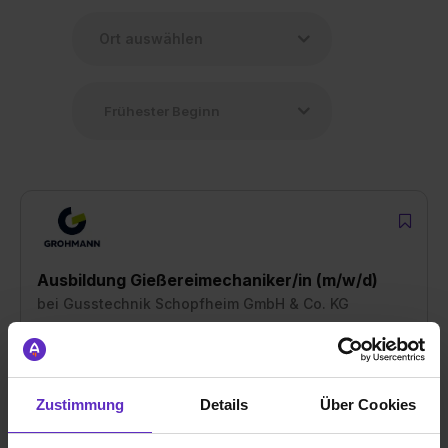
Ausbildung Gießereimechaniker/in (m/w/d)
bei
Gusstechnik Schopfheim GmbH & Co. KG
79650 Schopfheim
01.09.2026
Zustimmung
Details
Über Cookies
1 freier Platz