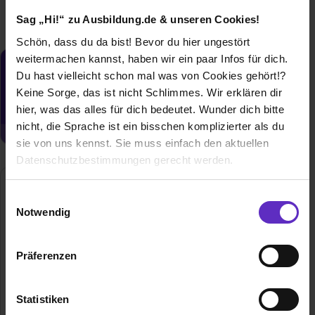
Sag „Hi!“ zu Ausbildung.de & unseren Cookies!
Schön, dass du da bist! Bevor du hier ungestört
weitermachen kannst, haben wir ein paar Infos für dich.
Du möchtest neue Stellen automatisch
Du hast vielleicht schon mal was von Cookies gehört!?
zugeschickt bekommen?
Keine Sorge, das ist nicht Schlimmes. Wir erklären dir
hier, was das alles für dich bedeutet. Wunder dich bitte
Jetzt aktivieren
nicht, die Sprache ist ein bisschen komplizierter als du
sie von uns kennst. Sie muss einfach den aktuellen
Datenschutzbestimmungen gerecht werden.
Gusstechnik Schopfheim GmbH & Co. KG
Die Nutzung von Cookies auf Ausbildung.de
Einwilligungsauswahl
Grienmatt 1
Notwendig
79650 Schopfheim
Wir verwenden Cookies zur technischen Funktion
unserer Webseite („Notwendig“), um von dir bei
E-Mail anzeigen
Präferenzen
Benutzung der Webseite getroffenen Einstellungen zu
Mitarbeiter
220
speichern ( „Präferenzen“), die Zugriffe auf unsere
Webseite zu analysieren („Statistiken“), um
Statistiken
Branche
Metallverarbeitung
Informationen zu deiner Verwendung unserer Website an