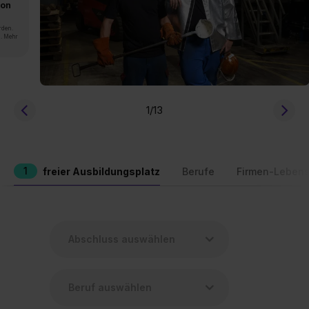
von
rden.
n. Mehr
1
/13
1
freier Ausbildungsplatz
Berufe
Firmen-Lebens