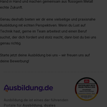
bestimmte Verwendungszwecke zulassen, triff deine
Hand in Hand und machen gemeinsam aus flüssigem Metall
Auswahl über die Checkboxen und klick auf „Auswahl
echte Zukunft.
erlauben“. Die Einwilligung zur Platzierung von Cookies
der Kategorien „Präferenzen“, „Statistiken“ und „Social
Genau deshalb bieten wir dir eine vielseitige und praxisnahe
Media und Marketing“ umfasst hierbei die Einwilligung
Ausbildung mit echten Perspektiven. Wenn du Lust auf
zur Übermittlung deiner Daten in die USA (Art. 49 Abs. 1
Technik hast, gerne im Team arbeitest und einen Beruf
S. 1 lit. a) DS-GVO). Die USA verfügen über kein
suchst, der dich fordert und stolz macht, dann bist du bei uns
angemessenes Datenschutzniveau (EuGH – Schrems
genau richtig.
II). Du kannst die von dir erteilte Einwilligung jederzeit mit
Wirkung für die Zukunft ganz oder teilweise über unsere
Starte jetzt deine Ausbildung bei uns – wir freuen uns auf
Datenschutzerklärung unter dem Punkt „Datenschutz-
deine Bewerbung!
Einstellungen“ widerrufen. Weitere Informationen zu den
einzelnen Cookies findest du durch Klick auf „Details
zeigen“. Weitere Informationen:
Datenschutzerklärung
,
Impressum
.
Ausbildung.de ist eines der führenden
Portale für
Ausbildung, duales