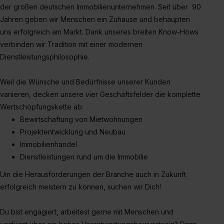
der großen deutschen Immobilienunternehmen. Seit über 90
Datenschutzerklärung unter dem Punkt „Datenschutz-
Jahren geben wir Menschen ein Zuhause und behaupten
Einstellungen“ widerrufen. Weitere Informationen zu den
uns erfolgreich am Markt. Dank unseres breiten Know-Hows
einzelnen Cookies findest du durch Klick auf „Details
verbinden wir Tradition mit einer modernen
zeigen“. Weitere Informationen:
Datenschutzerklärung
,
Dienstleistungsphilosophie.
Impressum
.
Weil die Wünsche und Bedürfnisse unserer Kunden
variieren, decken unsere vier Geschäftsfelder die komplette
Wertschöpfungskette ab:
Bewirtschaftung von Mietwohnungen
Projektentwicklung und Neubau
Immobilienhandel
Dienstleistungen rund um die Immobilie
Um die Herausforderungen der Branche auch in Zukunft
erfolgreich meistern zu können, suchen wir Dich!
Du bist engagiert, arbeitest gerne mit Menschen und