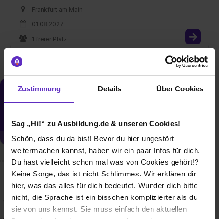
Frankfurt am Main
01.08.2027
1 freier Platz
Zustimmung
Details
Über Cookies
Du möchtest neue Stellen automatisch
zugeschickt bekommen?
Jetzt aktivieren
Sag „Hi!“ zu Ausbildung.de & unseren Cookies!
Schön, dass du da bist! Bevor du hier ungestört
weitermachen kannst, haben wir ein paar Infos für dich.
Du hast vielleicht schon mal was von Cookies gehört!?
Keine Sorge, das ist nicht Schlimmes. Wir erklären dir
Wusstest du schon, dass...
hier, was das alles für dich bedeutet. Wunder dich bitte
nicht, die Sprache ist ein bisschen komplizierter als du
die GWH seit mehr als einem halben Jahrhundert ausbildet.
sie von uns kennst. Sie muss einfach den aktuellen
Viele unserer Mitarbeiterinnen und Mitarbeiter haben ihre