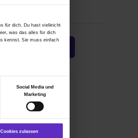
 für dich. Du hast vielleicht
er, was das alles für dich
uns kennst. Sie muss einfach
Jetzt aktivieren
r bei Benutzung der
bseite zu analysieren
Social Media und
ür soziale Medien, Werbung
Marketing
und Marketing“). Unsere
 bereitgestellt hast oder die
ookies zulassen“ stimmst du
e (ausgenommen „Notwendig“)
st du auch damit
Cookies zulassen
gezeigt und hierfür