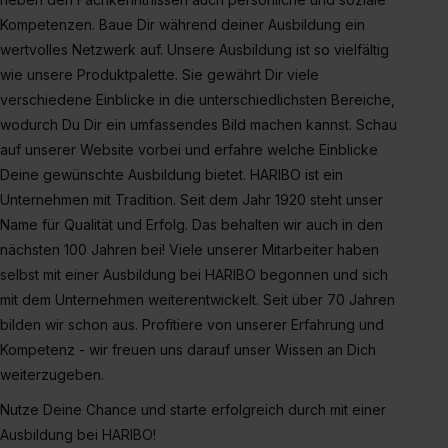
erlauben“. Die Einwilligung zur Platzierung von Cookies
Kompetenzen. Baue Dir während deiner Ausbildung ein
der Kategorien „Präferenzen“, „Statistiken“ und „Social
wertvolles Netzwerk auf. Unsere Ausbildung ist so vielfältig
Media und Marketing“ umfasst hierbei die Einwilligung
wie unsere Produktpalette. Sie gewährt Dir viele
zur Übermittlung deiner Daten in die USA (Art. 49 Abs. 1
verschiedene Einblicke in die unterschiedlichsten Bereiche,
S. 1 lit. a) DS-GVO). Die USA verfügen über kein
wodurch Du Dir ein umfassendes Bild machen kannst. Schau
angemessenes Datenschutzniveau (EuGH – Schrems
auf unserer Website vorbei und erfahre welche Einblicke
II). Du kannst die von dir erteilte Einwilligung jederzeit mit
Deine gewünschte Ausbildung bietet. HARIBO ist ein
Wirkung für die Zukunft ganz oder teilweise über unsere
Unternehmen mit Tradition. Seit dem Jahr 1920 steht unser
Datenschutzerklärung unter dem Punkt „Datenschutz-
Name für Qualität und Erfolg. Das behalten wir auch in den
Einstellungen“ widerrufen. Weitere Informationen zu den
nächsten 100 Jahren bei! Viele unserer Mitarbeiter haben
einzelnen Cookies findest du durch Klick auf „Details
selbst mit einer Ausbildung bei HARIBO begonnen und sich
zeigen“. Weitere Informationen:
Datenschutzerklärung
,
mit dem Unternehmen weiterentwickelt. Seit über 70 Jahren
Impressum
.
bilden wir schon aus. Profitiere von unserer Erfahrung und
Kompetenz - wir freuen uns darauf unser Wissen an Dich
weiterzugeben.
Nutze Deine Chance und starte erfolgreich durch mit einer
Ausbildung bei HARIBO!