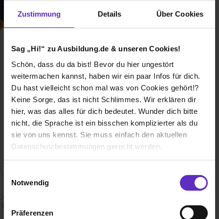
Zustimmung
Details
Über Cookies
Duales Studium Informatik
Sag „Hi!“ zu Ausbildung.de & unseren Cookies!
Duales Studium
Schön, dass du da bist! Bevor du hier ungestört
weitermachen kannst, haben wir ein paar Infos für dich.
Duales Studium Informatik - Finde hier
Du hast vielleicht schon mal was von Cookies gehört!?
freie Ausbildungsplätze und
Erfahrungsberichte für das Duale
Keine Sorge, das ist nicht Schlimmes. Wir erklären dir
Studium Informatik
hier, was das alles für dich bedeutet. Wunder dich bitte
nicht, die Sprache ist ein bisschen komplizierter als du
Allgemeine Infos zum Ausbildungsberuf
sie von uns kennst. Sie muss einfach den aktuellen
Datenschutzbestimmungen gerecht werden.
0 freie Ausbildungsstellen
Die Nutzung von Cookies auf Ausbildung.de
Einwilligungsauswahl
Notwendig
Wir verwenden Cookies zur technischen Funktion
unserer Webseite („Notwendig“), um von dir bei
Präferenzen
Benutzung der Webseite getroffenen Einstellungen zu