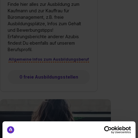
Finde hier alles zur Ausbildung zum
Kaufmann und zur Kauffrau für
Büromanagement, z.B. freie
Ausbildungsplätze, Infos zum Gehalt
und Bewerbungstipps!
Erfahrungsberichte anderer Azubis
findest Du ebenfalls auf unserem
Berufsprofil.
Allgemeine Infos zum Ausbildungsberuf
0 freie Ausbildungsstellen