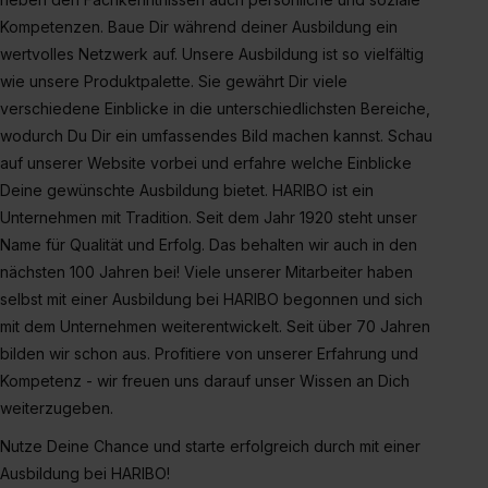
erlauben“. Die Einwilligung zur Platzierung von Cookies
Kompetenzen. Baue Dir während deiner Ausbildung ein
der Kategorien „Präferenzen“, „Statistiken“ und „Social
wertvolles Netzwerk auf. Unsere Ausbildung ist so vielfältig
Media und Marketing“ umfasst hierbei die Einwilligung
wie unsere Produktpalette. Sie gewährt Dir viele
zur Übermittlung deiner Daten in die USA (Art. 49 Abs. 1
verschiedene Einblicke in die unterschiedlichsten Bereiche,
S. 1 lit. a) DS-GVO). Die USA verfügen über kein
wodurch Du Dir ein umfassendes Bild machen kannst. Schau
angemessenes Datenschutzniveau (EuGH – Schrems
auf unserer Website vorbei und erfahre welche Einblicke
II). Du kannst die von dir erteilte Einwilligung jederzeit mit
Deine gewünschte Ausbildung bietet. HARIBO ist ein
Wirkung für die Zukunft ganz oder teilweise über unsere
Unternehmen mit Tradition. Seit dem Jahr 1920 steht unser
Datenschutzerklärung unter dem Punkt „Datenschutz-
Name für Qualität und Erfolg. Das behalten wir auch in den
Einstellungen“ widerrufen. Weitere Informationen zu den
nächsten 100 Jahren bei! Viele unserer Mitarbeiter haben
einzelnen Cookies findest du durch Klick auf „Details
selbst mit einer Ausbildung bei HARIBO begonnen und sich
zeigen“. Weitere Informationen:
Datenschutzerklärung
,
mit dem Unternehmen weiterentwickelt. Seit über 70 Jahren
Impressum
.
bilden wir schon aus. Profitiere von unserer Erfahrung und
Kompetenz - wir freuen uns darauf unser Wissen an Dich
weiterzugeben.
Nutze Deine Chance und starte erfolgreich durch mit einer
Ausbildung bei HARIBO!