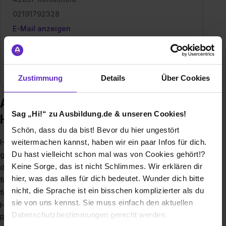
02191792328
E-Mail anzeigen
Gründungsjahr
1868
Mitarbeiter
600
Zustimmung
Details
Über Cookies
Ausbildung bei Hazet-Werk
Sag „Hi!“ zu Ausbildung.de & unseren Cookies!
Hermann Zerver GmbH & Co. KG
Schön, dass du da bist! Bevor du hier ungestört
weitermachen kannst, haben wir ein paar Infos für dich.
HAZET wurde im Jahre 1868 von Hermann Zerver
Du hast vielleicht schon mal was von Cookies gehört!?
gegründet. Der Markenname „HAZET“ hat seine Wurzeln in
Keine Sorge, das ist nicht Schlimmes. Wir erklären dir
den ausgeschriebenen Initialen des Gründers, das „H“ (HA)
hier, was das alles für dich bedeutet. Wunder dich bitte
für Hermann und das „Z“ (ZET) für Zerver. HAZET ist in der
nicht, die Sprache ist ein bisschen komplizierter als du
fünften Generation im Familienbesitz.Das ursprüngliche
sie von uns kennst. Sie muss einfach den aktuellen
HAZET-Werk in Remscheid-Vieringhausen. Das Werk 1 in
Datenschutzbestimmungen gerecht werden.
Remscheid ist eines der fortschrittlichsten Europas. Von der