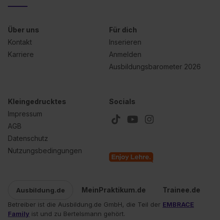
Einstellungen“ widerrufen. Weitere Informationen zu den
einzelnen Cookies findest du durch Klick auf „Details
Über uns
Für dich
zeigen“. Weitere Informationen:
Datenschutzerklärung
,
Kontakt
Inserieren
Impressum
.
Karriere
Anmelden
Ausbildungsbarometer 2026
Kleingedrucktes
Socials
Impressum
AGB
Datenschutz
Nutzungsbedingungen
MeinPraktikum.de
Trainee.de
Ausbildung.de
Betreiber ist die Ausbildung.de GmbH, die Teil der
EMBRACE
Family
ist und zu Bertelsmann gehört.