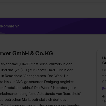
ung zur Übermittlung deiner Daten in die USA (Art. 49 Abs. 1 S. 
enes Datenschutzniveau (EuGH – Schrems II). Du kannst die von 
e Zukunft ganz oder teilweise über unsere Datenschutzerklärung 
widerrufen. Weitere Informationen zu den einzelnen Cookies find
formationen:
Datenschutzerklärung
,
Impressum
.
 bekommen?
rver GmbH & Co. KG
H
G
arkenname „HAZET“ hat seine Wurzeln in den
und das „Z“ (ZET) für Zerver. HAZET ist in der
Gü
4
 in Remscheid-Vieringhausen. Das Werk 1 in
ede bis zur CNC-gesteuerten Fertigung begleitet
0
den Produktionsablauf. Das Werk 2 Heinsberg, ein
E-
r Verkehrsanbindung (eine Autostunde von Remscheid)
Gr
 europäischen Markt befindet sich dort das
18
 3 steht eine der modernsten computergesteuerten