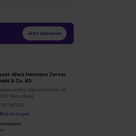
1 lit. a) DS-GVO). Die USA
dir erteilte Einwilligung
unter dem Punkt
est du durch Klick auf
Jetzt aktivieren
azet-Werk Hermann Zerver
mbH & Co. KG
ldenwerther Bahnhofstraße 25
2857 Remscheid
2191792328
Mail anzeigen
ündungsjahr
68