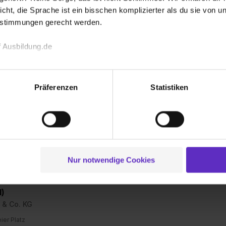
icht, die Sprache ist ein bisschen komplizierter als du sie von 
estimmungen gerecht werden.
n (m/w/d)
 & Co. KG
 Ausbildung.de
eier Platz
echnischen Funktion unserer Webseite („Notwendig“), um von di
lungen zu speichern ( „Präferenzen“), die Zugriffe auf unsere We
Präferenzen
Statistiken
ionen zu deiner Verwendung unserer Website an unsere Partner f
und um Inhalte und Anzeigen zu personalisieren („Social Media 
echnik (m/w/d)
tionen möglicherweise mit weiteren Daten zusammen, die du ihnen
 & Co. KG
g der Dienste gesammelt haben. Durch Klick auf den Button „C
eier Platz
 der Datenverarbeitung für alle genannten Verwendungszweck
ei der separaten Aktivierung von „Social Media und Marketing“ bi
Nur notwendige Cookies
 Setzen der Cookies externe Inhalte (z.B. Videos oder Posts) an
ne Daten an Social Media Dienste, ggfs. mit Sitz in den USA, üb
d)
uch später noch im Einzelfall bei dem jeweiligen Inhalt erteilen. 
 triff deine Auswahl über die Checkboxen und klick auf „Auswa
 & Co. KG
 von Cookies der Kategorien „Präferenzen“, „Statistiken“ und „So
eier Platz