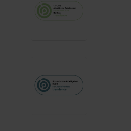
Dienste, ggfs. mit Sitz in den USA, übermittelt werden.
Eine Erlaubnis hierfür kannst du auch später noch im
Einzelfall bei dem jeweiligen Inhalt erteilen. Willst du nur
bestimmte Verwendungszwecke zulassen, triff deine
Auswahl über die Checkboxen und klick auf „Auswahl
erlauben“. Die Einwilligung zur Platzierung von Cookies
der Kategorien „Präferenzen“, „Statistiken“ und „Social
Media und Marketing“ umfasst hierbei die Einwilligung
zur Übermittlung deiner Daten in die USA (Art. 49 Abs. 1
S. 1 lit. a) DS-GVO). Die USA verfügen über kein
angemessenes Datenschutzniveau (EuGH – Schrems
II). Du kannst die von dir erteilte Einwilligung jederzeit mit
Wirkung für die Zukunft ganz oder teilweise über unsere
Datenschutzerklärung unter dem Punkt „Datenschutz-
Einstellungen“ widerrufen. Weitere Informationen zu den
einzelnen Cookies findest du durch Klick auf „Details
zeigen“. Weitere Informationen:
Datenschutzerklärung
,
Impressum
.