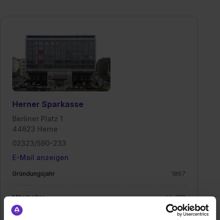
Herner Sparkasse
Berliner Platz 1
44623 Herne
02323/590-233
E-Mail anzeigen
Gründungsjahr
1867
Mitarbeiter
ca. 310