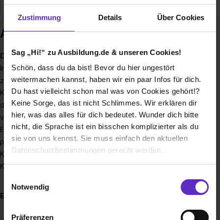
Branche
Bank / Finanzen
Zustimmung
Details
Über Cookies
Ausbildung bei Herner Sparkasse
Sag „Hi!“ zu Ausbildung.de & unseren Cookies!
Deine Ausbildung zum/zur Bankkaufmann/frau
Schön, dass du da bist! Bevor du hier ungestört
In der vertrieblich ausgerichteten 2 1/2-jährigen Ausbildung
weitermachen kannst, haben wir ein paar Infos für dich.
zum/zur Bankkaufmann/frau lernst du Kunden im
Du hast vielleicht schon mal was von Cookies gehört!?
Kreditgeschäft, bei Wertpapieren, im Zahlungsverkehr und
Keine Sorge, das ist nicht Schlimmes. Wir erklären dir
der Kontoführung, bei Bausparen und Versicherungen und
hier, was das alles für dich bedeutet. Wunder dich bitte
vielen anderen Fragen zu beraten. Dabei geht es um das
nicht, die Sprache ist ein bisschen komplizierter als du
Erkennen von Kundenbedürfnissen und das Entwickeln von
sie von uns kennst. Sie muss einfach den aktuellen
passenden Lösungen. Die Basis hierfür bildet die aktive
Datenschutzbestimmungen gerecht werden.
Kundenansprache mit dem Ziel einer vertrauensvollen
Kundenbeziehung.
Die Nutzung von Cookies auf Ausbildung.de
Einwilligungsauswahl
Notwendig
Es lohnt sich für Dich...
Wir verwenden Cookies zur technischen Funktion
Deine Ausbildungsvergütung
unserer Webseite („Notwendig“), um von dir bei
Präferenzen