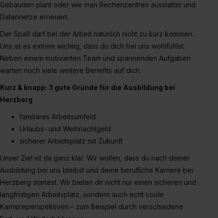
Media und Marketing“ umfasst hierbei die Einwilligung
Gebäuden plant oder wie man Rechenzentren ausstattet und
zur Übermittlung deiner Daten in die USA (Art. 49 Abs. 1
Datennetze erneuert.
S. 1 lit. a) DS-GVO). Die USA verfügen über kein
Der Spaß darf bei der Arbeit natürlich nicht zu kurz kommen.
angemessenes Datenschutzniveau (EuGH – Schrems
Uns ist es extrem wichtig, dass du dich bei uns wohlfühlst.
II). Du kannst die von dir erteilte Einwilligung jederzeit mit
Neben einem motivierten Team und spannenden Aufgaben
Wirkung für die Zukunft ganz oder teilweise über unsere
warten noch viele weitere Benefits auf dich.
Datenschutzerklärung unter dem Punkt „Datenschutz-
Einstellungen“ widerrufen. Weitere Informationen zu den
Kurz & knapp: 3 gute Gründe für die Ausbildung bei
einzelnen Cookies findest du durch Klick auf „Details
Herzberg
zeigen“. Weitere Informationen:
Datenschutzerklärung
,
familiäres Arbeitsumfeld
Impressum
.
Urlaubs- und Weihnachtgeld
sicherer Arbeitsplatz mit Zukunft
Unser Ziel ist da ganz klar: Wir wollen, dass du nach deiner
Ausbildung bei uns bleibst und deine berufliche Karriere bei
Herzberg startest. Wir bieten dir nicht nur einen sicheren und
langfristigen Arbeitsplatz, sondern auch echt coole
Karriereperspektiven – zum Beispiel durch verschiedene