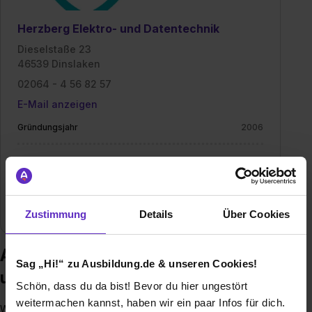
Herzberg Elektro- und Datentechnik
Dieselstaße 23
46539 Dinslaken
02064 - 4 56 82 57
E-Mail anzeigen
Gründungsjahr
2006
Mitarbeiter
15
Branche
Baugewerbe / Architektur, Elektro/Elektronik,
Handwerk
Zustimmung
Details
Über Cookies
Ausbildung bei Herzberg Elektro-
Sag „Hi!“ zu Ausbildung.de & unseren Cookies!
und Datentechnik
Schön, dass du da bist! Bevor du hier ungestört
weitermachen kannst, haben wir ein paar Infos für dich.
Was haben ein Wohnquartier in Moers mit 128