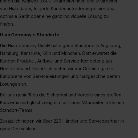
helfen die weltweit 3.800 Mitarbeiterinnen und Mitarbeiter
S. 1 lit. a) DS-GVO). Die USA verfügen über kein
von Hiab dabei, für jede Kundenanforderung immer das
angemessenes Datenschutzniveau (EuGH – Schrems
II). Du kannst die von dir erteilte Einwilligung jederzeit mit
optimale Gerät oder eine ganz individuelle Lösung zu
Wirkung für die Zukunft ganz oder teilweise über unsere
finden.
Datenschutzerklärung unter dem Punkt „Datenschutz-
Hiab Germany's Standorte
Einstellungen“ widerrufen. Weitere Informationen zu den
Die Hiab Germany GmbH hat eigene Standorte in Augsburg,
einzelnen Cookies findest du durch Klick auf „Details
zeigen“. Weitere Informationen:
Datenschutzerklärung
,
Hamburg, Karlsruhe, Köln und München. Dort erwartet die
Impressum
.
Kunden Produkt-, Aufbau- und Service-Kompetenz aus
Herstellerhand. Zusätzlich bieten wir vor Ort eine ganze
Bandbreite von Serviceleistungen und maßgeschneiderten
Lösungen an.
Bei uns genießt du die Sicherheit und Vorteile eines großen
Konzerns und gleichzeitig ein familiäres Mitarbeiter in kleinen
Standort-Teams.
Zusätzlich haben wir über 220 Händler und Servicepartner in
ganz Deutschland.