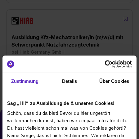
Ausbildung Kfz-Mechatroniker/in (m/w/d) mit
Schwerpunkt Nutzfahrzeugtechnik
bei
Hiab Germany GmbH
76189 Karlsruhe + 1 weitere
01.09.2026
Zustimmung
Details
Über Cookies
2 freie Plätze
Sag „Hi!“ zu Ausbildung.de & unseren Cookies!
Schön, dass du da bist! Bevor du hier ungestört
Du möchtest neue Stellen automatisch
weitermachen kannst, haben wir ein paar Infos für dich.
zugeschickt bekommen?
Du hast vielleicht schon mal was von Cookies gehört!?
Keine Sorge, das ist nicht Schlimmes. Wir erklären dir
Jetzt aktivieren