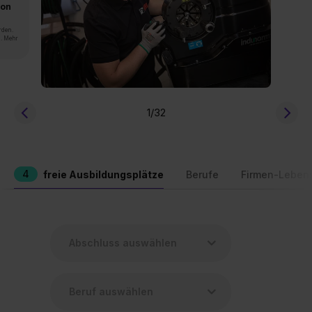
von
rden.
n. Mehr
1
/32
4
freie Ausbildungsplätze
Berufe
Firmen-Leben