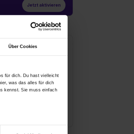
Jetzt aktivieren
olzLand GmbH - Die
Über Cookies
ooperation
utsche Straße 5
4339 Dortmund
 für dich. Du hast vielleicht
49) 2 31 / 53 46 40-0
er, was das alles für dich
Mail anzeigen
uns kennst. Sie muss einfach
ündungsjahr
85
anche
ndel / Gewerbe
r bei Benutzung der
bseite zu analysieren