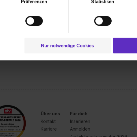
Präferenzen
Statistiken
ionen zu deiner Verwendung unserer Website an unsere Partner f
und um Inhalte und Anzeigen zu personalisieren („Social Media 
tionen möglicherweise mit weiteren Daten zusammen, die du ihnen
offe erfolgreich zusammen, um den Anforderungen
g der Dienste gesammelt haben. Durch Klick auf den Button „C
eder rund um Bauen und Sanieren bestmöglich zu
 der Datenverarbeitung für alle genannten Verwendungszweck
ei der separaten Aktivierung von „Social Media und Marketing“ bi
Nur notwendige Cookies
 Setzen der Cookies externe Inhalte (z.B. Videos oder Posts) an
rn für die Belange des jeweils anderen zur
ne Daten an Social Media Dienste, ggfs. mit Sitz in den USA, üb
uch später noch im Einzelfall bei dem jeweiligen Inhalt erteilen. 
 triff deine Auswahl über die Checkboxen und klick auf „Auswa
 von Cookies der Kategorien „Präferenzen“, „Statistiken“ und „So
ung zur Übermittlung deiner Daten in die USA (Art. 49 Abs. 1 S. 
enes Datenschutzniveau (EuGH – Schrems II). Du kannst die von 
e Zukunft ganz oder teilweise über unsere Datenschutzerklärung 
widerrufen. Weitere Informationen zu den einzelnen Cookies find
Über uns
Für dich
formationen:
Datenschutzerklärung
,
Impressum
.
Kontakt
Inserieren
Karriere
Anmelden
Ausbildungsbarometer 2026