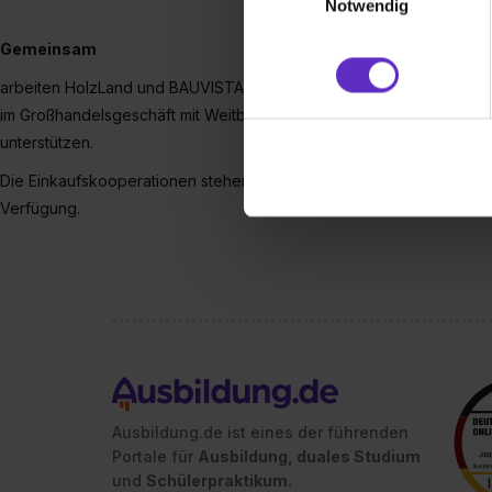
Notwendig
(„Statistiken“), um Informat
und Analysen weiterzugeben 
Gemeinsam
Partner führen diese Informa
arbeiten HolzLand und BAUVISTA in den Bereichen Holz und Baust
sie im Rahmen deiner Nutzun
im Großhandelsgeschäft mit Weitblick zu begegnen und ihre Mitgli
dem Setzen der Cookies und
unterstützen.
zu. . In diesem Fall sowie b
einverstanden, dass dir nach
Die Einkaufskooperationen stehen zudem mit festen Ansprechpartne
erforderliche personenbezoge
Verfügung.
Erlaubnis hierfür kannst du a
Verwendungszwecke zulassen,
Einwilligung zur Platzierung
umfasst hierbei die Einwillig
verfügen über kein angemess
jederzeit mit Wirkung für di
„Datenschutz-Einstellungen“ 
„Details zeigen“. Weitere In
Ausbildung.de ist eines der führenden
Portale für
Ausbildung, duales Studium
und
Schülerpraktikum.