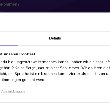
 bekommen?
operation
H
Details
K
feranten zusammenfinden, um die Holzbranche auf die
De
 & unseren Cookies!
4
usbildung bei einem HolzLand Mitglied oder gar in
 du hier ungestört weitermachen kannst, haben wir ein paar Infos
e die dazugehörige Branche von einer vielseitigen,
(+
hört!? Keine Sorge, das ist nicht Schlimmes. Wir erklären dir hi
für kleine regionale, als auch für internationale
E-
icht, die Sprache ist ein bisschen komplizierter als du sie von 
Gr
estimmungen gerecht werden.
19
Br
 Ausbildung.de
Anforderungen von Baumärkten und Baustoff-
Ha
erzeugt als fester Ansprechpartner für den realen
echnischen Funktion unserer Webseite („Notwendig“), um von di
lungen zu speichern ( „Präferenzen“), die Zugriffe auf unsere We