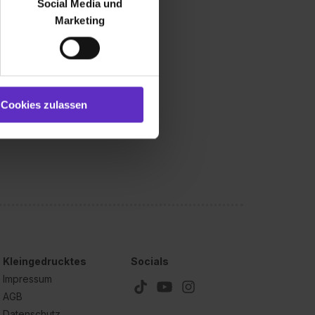
Social Media und
ür soziale Medien, Werbung
Marketing
und Marketing“). Unsere
 bereitgestellt hast oder die
ookies zulassen“ stimmst du
e (ausgenommen „Notwendig“)
st du auch damit
Cookies zulassen
gezeigt und hierfür
ermittelt werden. Eine
Willst du nur bestimmte
hl erlauben“. Die
cial Media und Marketing“
1 lit. a) DS-GVO). Die USA
dir erteilte Einwilligung
unter dem Punkt
est du durch Klick auf
Kleingedrucktes
Socials
Impressum
AGB
Datenschutz