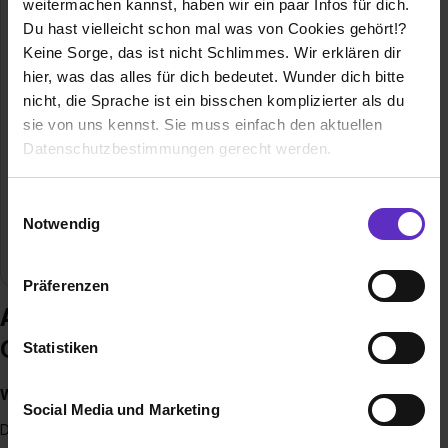
weitermachen kannst, haben wir ein paar Infos für dich.
06188 Landsberg bei Halle (Saale)
Du hast vielleicht schon mal was von Cookies gehört!?
06071/3015-131
Keine Sorge, das ist nicht Schlimmes. Wir erklären dir
E-Mail anzeigen
hier, was das alles für dich bedeutet. Wunder dich bitte
nicht, die Sprache ist ein bisschen komplizierter als du
Gründungsjahr
1990
sie von uns kennst. Sie muss einfach den aktuellen
Datenschutzbestimmungen gerecht werden.
Mitarbeiter
350 Mitarbeiter und 30 Auszubildende
Die Nutzung von Cookies auf Ausbildung.de
Einwilligungsauswahl
Umsatz
240 Mio.
Notwendig
Wir verwenden Cookies zur technischen Funktion
Branche
Handel / Gewerbe
unserer Webseite („Notwendig“), um von dir bei
Präferenzen
Benutzung der Webseite getroffenen Einstellungen zu
Ausbildung bei Igepa Großhandel
speichern ( „Präferenzen“), die Zugriffe auf unsere
Webseite zu analysieren („Statistiken“), um
GmbH
Statistiken
Informationen zu deiner Verwendung unserer Website an
unsere Partner für soziale Medien, Werbung und
Wer sind wir?
Social Media und Marketing
Analysen weiterzugeben und um Inhalte und Anzeigen zu
Die Igepa Großhandel GmbH gehört zu den führenden
personalisieren („Social Media und Marketing“). Unsere