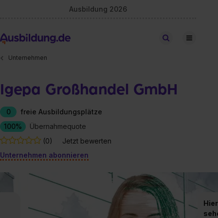
Ausbildung 2026
Stellen finden
Unternehmen
Igepa Großhandel GmbH
0
freie Ausbildungsplätze
100%
Übernahmequote
(0)
Jetzt bewerten
Unternehmen abonnieren
Hier
seh