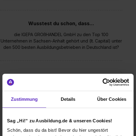
Wusstest du schon, dass...
die IGEPA GROßHANDEL GmbH zu den Top 100
Unternehmen in Sachsen-Anhalt gehört und (lt. Capital) unter
den 500 besten Ausbildungsbetrieben in Deutschland ist?
Zustimmung
Details
Über Cookies
Sag „Hi!“ zu Ausbildung.de & unseren Cookies!
Igepa Großhandel GmbH
Schön, dass du da bist! Bevor du hier ungestört
Igepa-Ring 1