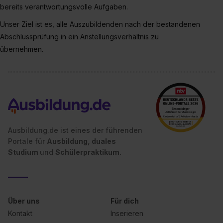
bereits verantwortungsvolle Aufgaben.
Media und Marketing“ umfasst hierbei die Einwilligung
zur Übermittlung deiner Daten in die USA (Art. 49 Abs. 1
Unser Ziel ist es, alle Auszubildenden nach der bestandenen
S. 1 lit. a) DS-GVO). Die USA verfügen über kein
Abschlussprüfung in ein Anstellungsverhältnis zu
angemessenes Datenschutzniveau (EuGH – Schrems
übernehmen.
II). Du kannst die von dir erteilte Einwilligung jederzeit mit
Wirkung für die Zukunft ganz oder teilweise über unsere
Datenschutzerklärung unter dem Punkt „Datenschutz-
Einstellungen“ widerrufen. Weitere Informationen zu den
einzelnen Cookies findest du durch Klick auf „Details
zeigen“. Weitere Informationen:
Datenschutzerklärung
,
Impressum
.
Ausbildung.de ist eines der führenden
Portale für
Ausbildung, duales
Studium
und
Schülerpraktikum.
Über uns
Für dich
Kontakt
Inserieren