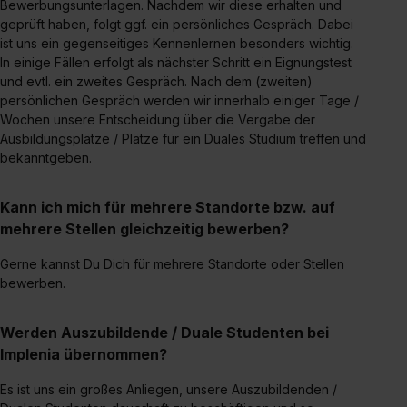
erlauben“. Die Einwilligung zur Platzierung von Cookies
Bewerbungsunterlagen. Nachdem wir diese erhalten und
geprüft haben, folgt ggf. ein persönliches Gespräch. Dabei
der Kategorien „Präferenzen“, „Statistiken“ und „Social
ist uns ein gegenseitiges Kennenlernen besonders wichtig.
Media und Marketing“ umfasst hierbei die Einwilligung
In einige Fällen erfolgt als nächster Schritt ein Eignungstest
zur Übermittlung deiner Daten in die USA (Art. 49 Abs. 1
und evtl. ein zweites Gespräch. Nach dem (zweiten)
S. 1 lit. a) DS-GVO). Die USA verfügen über kein
persönlichen Gespräch werden wir innerhalb einiger Tage /
angemessenes Datenschutzniveau (EuGH – Schrems
Wochen unsere Entscheidung über die Vergabe der
II). Du kannst die von dir erteilte Einwilligung jederzeit mit
Ausbildungsplätze / Plätze für ein Duales Studium treffen und
Wirkung für die Zukunft ganz oder teilweise über unsere
bekanntgeben.
Datenschutzerklärung unter dem Punkt „Datenschutz-
Einstellungen“ widerrufen. Weitere Informationen zu den
Kann ich mich für mehrere Standorte bzw. auf
einzelnen Cookies findest du durch Klick auf „Details
mehrere Stellen gleichzeitig bewerben?
zeigen“. Weitere Informationen:
Datenschutzerklärung
,
Gerne kannst Du Dich für mehrere Standorte oder Stellen
Impressum
.
bewerben.
Werden Auszubildende / Duale Studenten bei
Implenia übernommen?
Es ist uns ein großes Anliegen, unsere Auszubildenden /