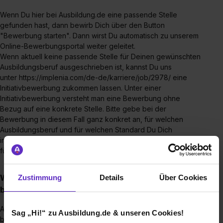
Wenn Du hier bei Ausbildung.de eine passende Stelle
gefunden hast, dann bewirb Dich über den Button
"Bewerbung starten". Dann wirst Du automatisch zu unserem
Online-Bewerbungsportal weiter geleitet.
Wenn aktuell keine passende Stelle für Deinen gewünschten
Ausbildungsberuf ausgeschrieben ist, kannst Du uns
unter https://implenia.com/de-de/karriere/job/2978/ eine
Initiativbewerbung zukommen lassen. Unter einer
Initiativbewerbung versteht man eine Bewerbung ohne
Bezug auf eine konkrete Stelle. Bitte gebe bei der
Bewerbung in diesem Fall ganz konkret an, für welchen
Ausbildungsberuf und für welchen Standard Du Dich
interessierst. Wir prüfen dann intern, ob es eine Möglichkeit
für Dich gibt.
Wie viele Monate im Voraus soll ich mich
Zustimmung
Details
Über Cookies
bewerben?
Am besten ist es natürlich, wenn Du Dich so früh wie möglich
Sag „Hi!“ zu Ausbildung.de & unseren Cookies!
bewirbst. Wenn ein Ausbildungsplatz noch ausgeschrieben