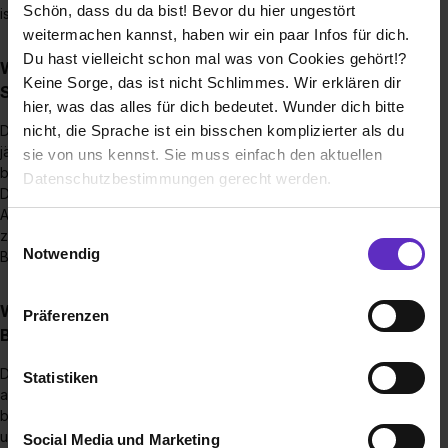
Schön, dass du da bist! Bevor du hier ungestört
ist, kannst Du Dich gerne auch kurzfristig bewerben.
weitermachen kannst, haben wir ein paar Infos für dich.
Du hast vielleicht schon mal was von Cookies gehört!?
Wann beginnen die Ausbildungen / Dualen
Keine Sorge, das ist nicht Schlimmes. Wir erklären dir
Studiengänge?
hier, was das alles für dich bedeutet. Wunder dich bitte
Die Ausbildungen beginnen je nach Ausbildungsberuf
nicht, die Sprache ist ein bisschen komplizierter als du
jährlich im August oder September. Die Dualen Studiengänge
sie von uns kennst. Sie muss einfach den aktuellen
beginnen am 1. Oktober. Bitte beachte, dass bei den meisten
Datenschutzbestimmungen gerecht werden.
Dualen Studiengängen ein zweimonatiges Vorpraktikum von
August bis September eingeplant ist. Nähere Informationen
Die Nutzung von Cookies auf Ausbildung.de
Einwilligungsauswahl
zu den Voraussetzungen im Einzelnen findest Du in den
Notwendig
Beschreibungen der jeweiligen Studiengänge.
Wir verwenden Cookies zur technischen Funktion
unserer Webseite („Notwendig“), um von dir bei
Was gehört bei Implenia zu einer vollständigen
Präferenzen
Benutzung der Webseite getroffenen Einstellungen zu
Bewerbung?
speichern ( „Präferenzen“), die Zugriffe auf unsere
Webseite zu analysieren („Statistiken“), um
Die Bewerbung sollte aus einem Anschreiben, einem
Statistiken
aktuellen Lebenslauf sowie allen relevanten Zeugnissen
Informationen zu deiner Verwendung unserer Website an
bestehen. Unsere vollständigen Bewerbungstipps findest Du
unsere Partner für soziale Medien, Werbung und
unter folgendem Link:
Social Media und Marketing
Analysen weiterzugeben und um Inhalte und Anzeigen zu