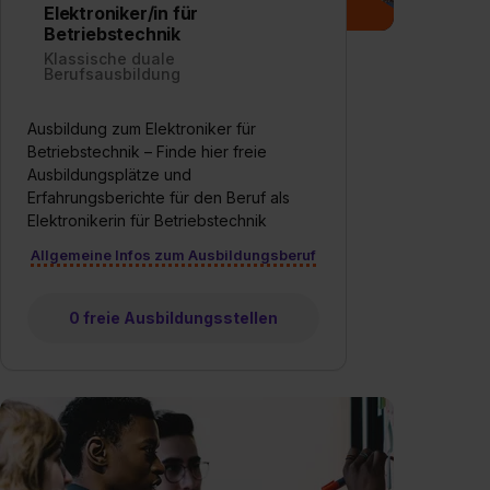
Elektroniker/in für
einzelnen Cookies findest du durch Klick auf „Details
Betriebstechnik
zeigen“. Weitere Informationen:
Datenschutzerklärung
,
Klassische duale
Impressum
.
Berufsausbildung
Ausbildung zum Elektroniker für
Betriebstechnik – Finde hier freie
Ausbildungsplätze und
Erfahrungsberichte für den Beruf als
Elektronikerin für Betriebstechnik
Allgemeine Infos zum Ausbildungsberuf
0 freie Ausbildungsstellen