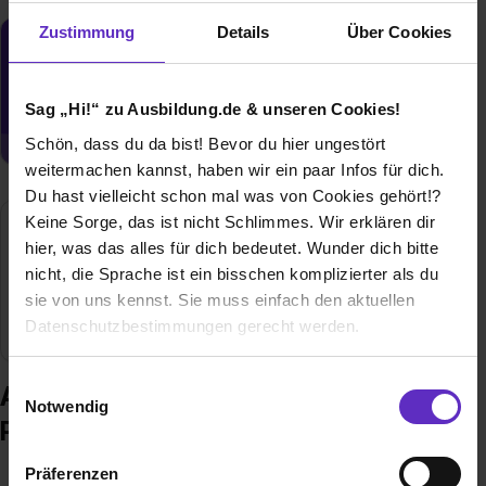
Zustimmung
Details
Über Cookies
Du möchtest neue Stellen automatisch
zugeschickt bekommen?
Sag „Hi!“ zu Ausbildung.de & unseren Cookies!
Jetzt aktivieren
Schön, dass du da bist! Bevor du hier ungestört
weitermachen kannst, haben wir ein paar Infos für dich.
Du hast vielleicht schon mal was von Cookies gehört!?
Keine Sorge, das ist nicht Schlimmes. Wir erklären dir
Indorama Ventures Polymers Germany
hier, was das alles für dich bedeutet. Wunder dich bitte
GmbH
nicht, die Sprache ist ein bisschen komplizierter als du
sie von uns kennst. Sie muss einfach den aktuellen
Gersthofen
Datenschutzbestimmungen gerecht werden.
Die Nutzung von Cookies auf Ausbildung.de
Einwilligungsauswahl
Ausbildung bei Indorama Ventures
Notwendig
Polymers Germany GmbH
Wir verwenden Cookies zur technischen Funktion
unserer Webseite („Notwendig“), um von dir bei
Präferenzen
Benutzung der Webseite getroffenen Einstellungen zu