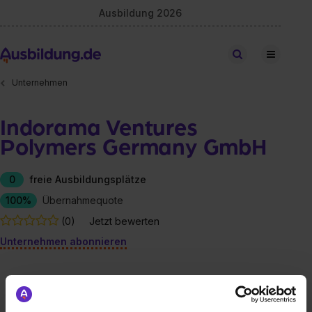
Ausbildung 2026
Stellen finden
Unternehmen
Indorama Ventures
Polymers Germany GmbH
0
freie Ausbildungsplätze
100%
Übernahmequote
(0)
Jetzt bewerten
Unternehmen abonnieren
freie Ausbildungsplätze
Berufe
Firmen-Lebenslauf