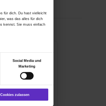
 für dich. Du hast vielleicht
er, was das alles für dich
uns kennst. Sie muss einfach
ngen
r bei Benutzung der
bseite zu analysieren
pfehlungsrate
100 %
Social Media und
ür soziale Medien, Werbung
Marketing
und Marketing“). Unsere
 bereitgestellt hast oder die
ewertung
ookies zulassen“ stimmst du
e (ausgenommen „Notwendig“)
 & Lernerfolg
st du auch damit
Cookies zulassen
gezeigt und hierfür
or & Atmosphäre
ermittelt werden. Eine