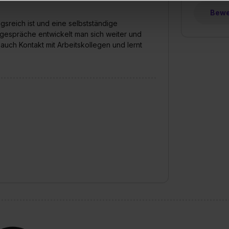
uch später noch im Einzelfall bei dem jeweiligen Inhalt erteilen. 
Bewer
 triff deine Auswahl über die Checkboxen und klick auf „Auswa
gsreich ist und eine selbstständige
 von Cookies der Kategorien „Präferenzen“, „Statistiken“ und „So
gespräche entwickelt man sich weiter und
ung zur Übermittlung deiner Daten in die USA (Art. 49 Abs. 1 S. 
uch Kontakt mit Arbeitskollegen und lernt
enes Datenschutzniveau (EuGH – Schrems II). Du kannst die von 
e Zukunft ganz oder teilweise über unsere Datenschutzerklärung 
widerrufen. Weitere Informationen zu den einzelnen Cookies find
formationen:
Datenschutzerklärung
,
Impressum
.