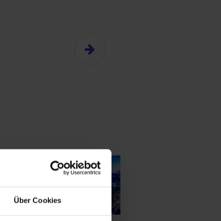
n
n
Über Cookies