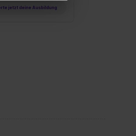
Willst du nur bestimmte
te jetzt deine Ausbildung
hl erlauben“. Die
cial Media und Marketing“
1 lit. a) DS-GVO). Die USA
dir erteilte Einwilligung
unter dem Punkt
est du durch Klick auf