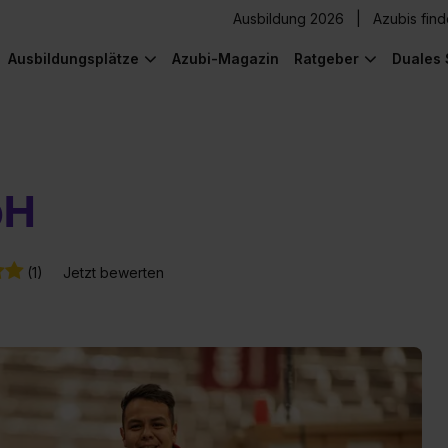
Ausbildung 2026
Azubis fin
Ausbildungsplätze
Azubi-Magazin
Ratgeber
Duales 
bH
(1)
Jetzt bewerten
) was Cooles zu sehen!
) was Cooles zu sehen!