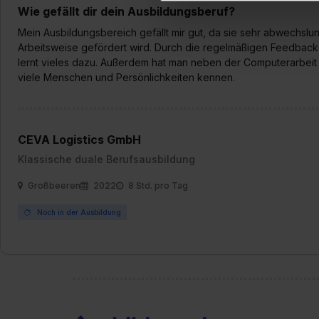
Wie gefällt dir dein Ausbildungsberuf?
Erlaubnis hierfür kannst du a
Verwendungszwecke zulassen,
Mein Ausbildungsbereich gefällt mir gut, da sie sehr abwechslun
Einwilligung zur Platzierung
Arbeitsweise gefördert wird. Durch die regelmäßigen Feedback
umfasst hierbei die Einwillig
lernt vieles dazu. Außerdem hat man neben der Computerarbeit a
viele Menschen und Persönlichkeiten kennen.
verfügen über kein angemess
jederzeit mit Wirkung für di
„Datenschutz-Einstellungen“ 
„Details zeigen“. Weitere In
CEVA Logistics GmbH
Klassische duale Berufsausbildung
Großbeeren
2022
8 Std. pro Tag
Noch in der Ausbildung