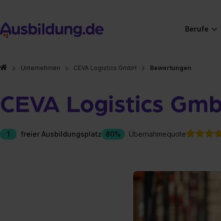
Berufe
Unternehmen
CEVA Logistics GmbH
Bewertungen
CEVA Logistics Gm
1
freier Ausbildungsplatz
80%
Übernahmequote
Hier gibt es (eigentlich
Hier gibt es (eigentlich