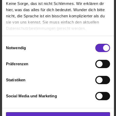
Keine Sorge, das ist nicht Schlimmes. Wir erklären dir
hier, was das alles für dich bedeutet. Wunder dich bitte
nicht, die Sprache ist ein bisschen komplizierter als du
sie von uns kennst. Sie muss einfach den aktuellen
Datenschutzbestimmungen gerecht werden.
Maximilian Zbroja
Bürokaufmann/-frau
Die Nutzung von Cookies auf Ausbildung.de
Einwilligungsauswahl
Notwendig
Interview lesen
Wir verwenden Cookies zur technischen Funktion
unserer Webseite („Notwendig“), um von dir bei
Präferenzen
Benutzung der Webseite getroffenen Einstellungen zu
speichern ( „Präferenzen“), die Zugriffe auf unsere
Webseite zu analysieren („Statistiken“), um
Statistiken
Informationen zu deiner Verwendung unserer Website an
Personaler:innen-Interviews
unsere Partner für soziale Medien, Werbung und
Social Media und Marketing
Analysen weiterzugeben und um Inhalte und Anzeigen zu
personalisieren („Social Media und Marketing“). Unsere
Partner führen diese Informationen möglicherweise mit
weiteren Daten zusammen, die du ihnen bereitgestellt