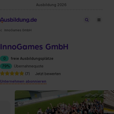
Ausbildung 2026
Stellen finden
InnoGames GmbH
InnoGames GmbH
0
freie Ausbildungsplätze
79%
Übernahmequote
(7)
Jetzt bewerten
Unternehmen abonnieren