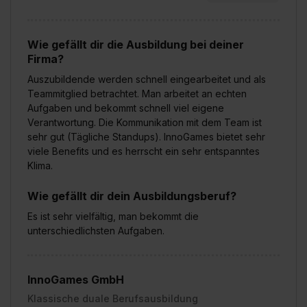
Wirkung für die Zukunft ganz oder teilweise über unsere
Datenschutzerklärung unter dem Punkt „Datenschutz-
Einstellungen“ widerrufen. Weitere Informationen zu den
Wie gefällt dir die Ausbildung bei deiner
einzelnen Cookies findest du durch Klick auf „Details
Firma?
zeigen“. Weitere Informationen:
Datenschutzerklärung
,
Auszubildende werden schnell eingearbeitet und als
Impressum
.
Teammitglied betrachtet. Man arbeitet an echten
Aufgaben und bekommt schnell viel eigene
Verantwortung. Die Kommunikation mit dem Team ist
sehr gut (Tägliche Standups). InnoGames bietet sehr
viele Benefits und es herrscht ein sehr entspanntes
Klima.
Wie gefällt dir dein Ausbildungsberuf?
Es ist sehr vielfältig, man bekommt die
unterschiedlichsten Aufgaben.
InnoGames GmbH
Klassische duale Berufsausbildung