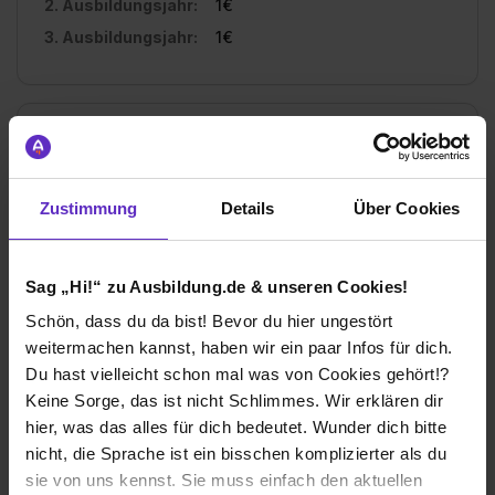
2. Ausbildungsjahr:
1€
3. Ausbildungsjahr:
1€
Ich würde diese Firma
weiterempfehlen!
Zustimmung
Details
Über Cookies
Sag „Hi!“ zu Ausbildung.de & unseren Cookies!
Wie gefällt dir die Ausbildung bei deiner
Schön, dass du da bist! Bevor du hier ungestört
Firma?
weitermachen kannst, haben wir ein paar Infos für dich.
Ich bin mit der Ausbildung bei InnoGames mehr als
Du hast vielleicht schon mal was von Cookies gehört!?
zufrieden, rückblickend war es die absolut richtige
Keine Sorge, das ist nicht Schlimmes. Wir erklären dir
Entscheidung, sich hier zu bewerben. Die Atmosphäre
hier, was das alles für dich bedeutet. Wunder dich bitte
ist entspannt, das technische Umfeld sehr interessant
und spannend, und die Kollegen sind freundlich und
nicht, die Sprache ist ein bisschen komplizierter als du
hilfsbereit. Die Aufgaben in der Ausbildung
sie von uns kennst. Sie muss einfach den aktuellen