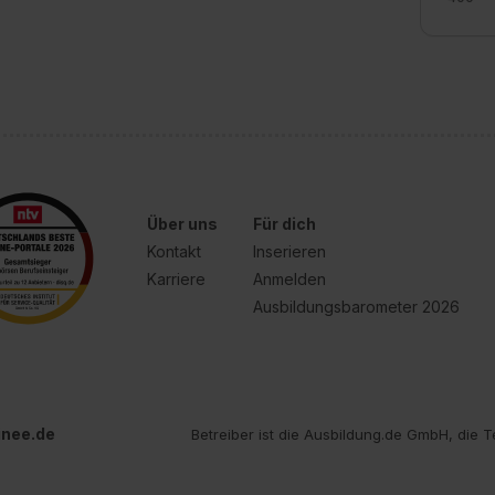
e Zukunft ganz oder teilweise über unsere Datenschutzerklärung 
widerrufen. Weitere Informationen zu den einzelnen Cookies find
formationen:
Datenschutzerklärung
,
Impressum
.
Über uns
Für dich
Kontakt
Inserieren
Karriere
Anmelden
Ausbildungsbarometer 2026
inee.de
Betreiber ist die Ausbildung.de GmbH, die T