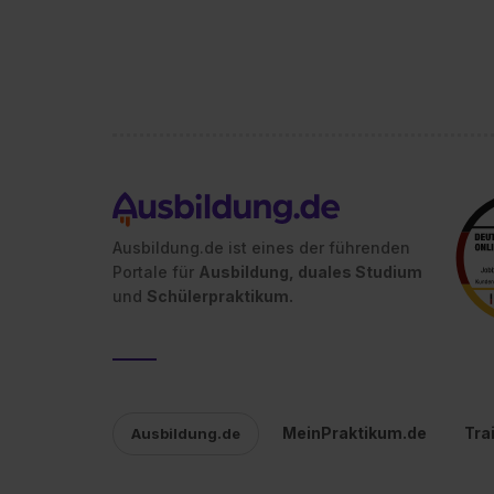
jederzeit mit Wirkung für di
„Datenschutz-Einstellungen“ 
„Details zeigen“. Weitere In
Ausbildung.de ist eines der führenden
Portale für
Ausbildung, duales Studium
und
Schülerpraktikum.
MeinPraktikum.de
Tra
Ausbildung.de