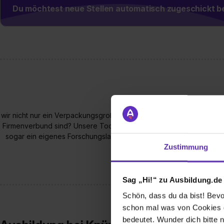
Du möchtest neue Stellen automatisch zugeschickt
wir nicht nur ein Verpackungsgroßhändler mit Sitz in Hann. Münden
Firmenverbund sind? Unsere Tochtergesellschaft EXCOR beschäftigt
sogar ein eigenes Forschungslabor in Dresden. Verpackung ist ebe
Holz, Stahl, Kunstoff u. v. m
Zustimmung
Sag „Hi!“ zu Ausbildung.de
Schön, dass du da bist! Bevor
schon mal was von Cookies ge
bedeutet. Wunder dich bitte n