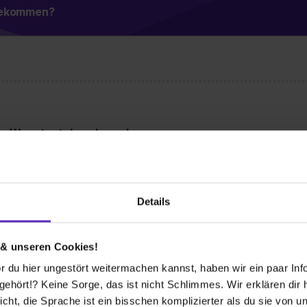
 bekommen?
Wusstest du schon, dass...
, sondern ein deutschlandweit agierender
 sich mit Korrosionsschutz und betreibt
n nicht nur Papier, sondern auch Folie,
.
Details
 & unseren Cookies!
 du hier ungestört weitermachen kannst, haben wir ein paar Infos
hört!? Keine Sorge, das ist nicht Schlimmes. Wir erklären dir hi
icht, die Sprache ist ein bisschen komplizierter als du sie von 