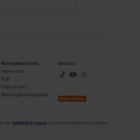
unter dem Punkt
est du durch Klick auf
Kleingedrucktes
Socials
Impressum
AGB
Datenschutz
Nutzungsbedingungen
eil der
EMBRACE Family
ist und zu Bertelsmann gehört.