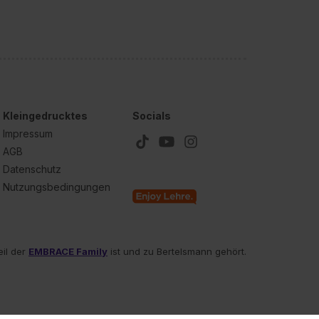
Kleingedrucktes
Socials
Impressum
AGB
Datenschutz
Nutzungsbedingungen
eil der
EMBRACE Family
ist und zu Bertelsmann gehört.