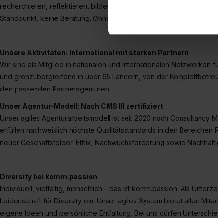
recherchieren, reflektieren, bilden uns eine Meinung, finden eine
zu. . In diesem Fall sowie b
einverstanden, dass dir nach
Standpunkt, keine Beratung. Ohne Standpunkt, keine gute Kreation.
erforderliche personenbezoge
Erlaubnis hierfür kannst du a
Unsere Aktivitäten: International mit starken Partnern
Verwendungszwecke zulassen,
Wir sind als Mitglied in nationalen und internationalen Netzwerken fü
Einwilligung zur Platzierung
umfasst hierbei die Einwillig
und grenzübergreifend in über 65 Ländern, von der Komplettbetreu
verfügen über kein angemess
den passenden Partneragenturen.
jederzeit mit Wirkung für di
Unser Agentur-Modell: Nach CMS III zertifiziert
„Datenschutz-Einstellungen“ 
Unser agiles Agenturarbeitsmodell ist seit 2020 nach Consultancy Man
„Details zeigen“. Weitere In
erfüllen nachweislich höchste Qualitätsstandards in den Bereichen P
neuer Geschäftsfelder, Ethik, Nachwuchsförderung sowie Nachhaltig
Diversity bei komm.passion
Individuell, vielfältig, menschlich – das ist komm.passion. Als Unterz
Leidenschaft für Diversity ein. Unser agiles System bietet allen Mit
eigene Ideen und persönliche Entfaltung. Bei uns dürfen Unterschi