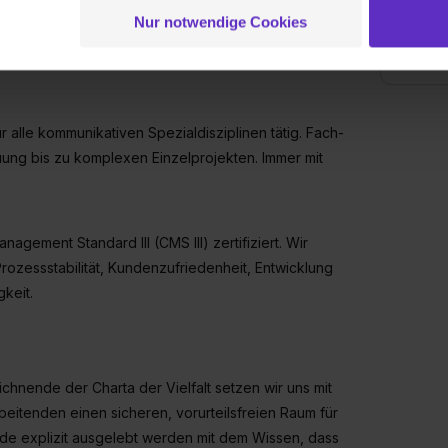
n passenden Standpunkt und verteidigen ihn. Ohne
ei der separaten Aktivierung von „Social Media und Marketing“ bi
Nur notwendige Cookies
Mitarbe
 Setzen der Cookies externe Inhalte (z.B. Videos oder Posts) an
105
ne Daten an Social Media Dienste, ggfs. mit Sitz in den USA, üb
uch später noch im Einzelfall bei dem jeweiligen Inhalt erteilen. 
 triff deine Auswahl über die Checkboxen und klick auf „Auswa
r alle kommunikativen Spezialdisziplinen tätig. Fach-
 von Cookies der Kategorien „Präferenzen“, „Statistiken“ und „So
ung zur Übermittlung deiner Daten in die USA (Art. 49 Abs. 1 S. 
ung bis zu komplexen Einzelprojekten. Immer mit
enes Datenschutzniveau (EuGH – Schrems II). Du kannst die von 
e Zukunft ganz oder teilweise über unsere Datenschutzerklärung 
widerrufen. Weitere Informationen zu den einzelnen Cookies find
agement Standard III (CMS III) zertifiziert. Wir
formationen:
Datenschutzerklärung
,
Impressum
.
rozessstabilität, Kundenzufriedenheit, Entwicklung
keit.
eichnende der Charta der Vielfalt setzen wir uns mit
arbeitenden einen sicheren, vorurteilsfreien Raum für
ede explizit ausgelebt werden mit dem Wissen, dass