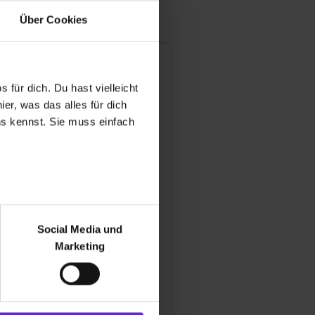
Über Cookies
 für dich. Du hast vielleicht
er, was das alles für dich
uns kennst. Sie muss einfach
.passion GmbH
r bei Benutzung der
geister Str. 103-105
bseite zu analysieren
Social Media und
 Düsseldorf
ür soziale Medien, Werbung
Marketing
60046-136
und Marketing“). Unsere
 bereitgestellt hast oder die
l anzeigen
ookies zulassen“ stimmst du
ngsjahr
e (ausgenommen „Notwendig“)