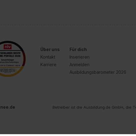
Über uns
Für dich
Kontakt
Inserieren
Karriere
Anmelden
Ausbildungsbarometer 2026
inee.de
Betreiber ist die Ausbildung.de GmbH, die T