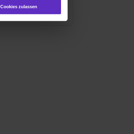
st du auch damit
Cookies zulassen
iter
gezeigt und hierfür
ermittelt werden. Eine
Willst du nur bestimmte
hl erlauben“. Die
cial Media und Marketing“
1 lit. a) DS-GVO). Die USA
dir erteilte Einwilligung
unter dem Punkt
est du durch Klick auf