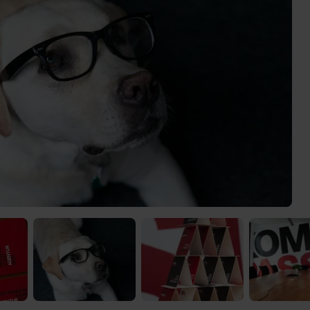
 Video-Content von YouTube. Neugierig? Dann schalte die Inhalte jetzt
ernen Inhalte von YouTube.
 mir die externen Inhalte angezeigt werden. Personenbezogene Daten könne
en. Mehr Infos gibt es in der
Datenschutzerklärung
.