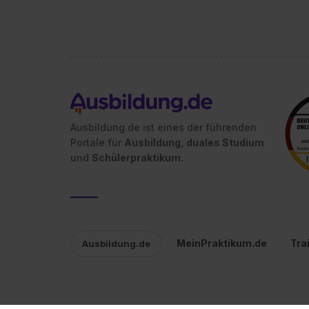
Ausbildung.de ist eines der führenden
Portale für
Ausbildung, duales Studium
und
Schülerpraktikum.
MeinPraktikum.de
Tra
Ausbildung.de