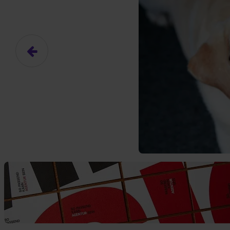
Das hier ist ein Platzhalter für
frei.
Ja, ich erlaube die ext
Ich bin damit einverstanden, dass
an Drittplattformen übermittelt werd