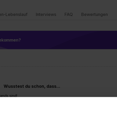
en-Lebenslauf
Interviews
FAQ
Bewertungen
 bekommen?
Wusstest du schon, dass...
ands sind!