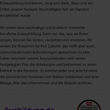
II). Du kannst die von dir erteilte Einwilligung jederzeit mit
Erstausbildung investieren, zeigt sich darin, dass rund ein
Wirkung für die Zukunft ganz oder teilweise über unsere
Drittel unserer heutigen Beschäftigten hier am Standort
Datenschutzerklärung unter dem Punkt „Datenschutz-
ausgebildet wurde.
Einstellungen“ widerrufen. Weitere Informationen zu den
einzelnen Cookies findest du durch Klick auf „Details
Wir bieten eine nachhaltige und praktisch orientierte
zeigen“. Weitere Informationen:
Datenschutzerklärung
,
berufliche Erstausbildung. Denn nur das, was wir Ihnen
Impressum
.
zeigen, können Sie lernen, verstehen und umsetzen. Wir
wollen Sie fit machen für Ihre Zukunft, das heißt aber auch,
unterschiedlichsten Anforderungen gewachsen zu sein.
Daher wechseln unsere Auszubildenden nach einem
festgelegten Plan die Abteilungen und bekommen so einen
Einblick in alle Bereiche. So können jeder und jede Einzelne
die persönlichen Vorlieben und Stärken entdecken und eine
Menge über das Unternehmen und die Abläufe erfahren.