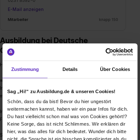
0231 8592-0
E-Mail anzeigen
Mitarbeiter
knapp 150
Ausbildung bei Deutsche
Gasrußwerke GmbH & Co. KG
Hallo liebe Ausbildungsplatzsuchende,
Zustimmung
Details
Über Cookies
wir sind ein führendes Unternehmen in der
Industrierußproduktion (Carbon Blacks und Pigment Blacks)
Sag „Hi!“ zu Ausbildung.de & unseren Cookies!
mit Sitz am Dortmunder Hafen.
Schön, dass du da bist! Bevor du hier ungestört
weitermachen kannst, haben wir ein paar Infos für dich.
Industrie-Ruß?! Ruß!? Und wofür braucht man das?
Du hast vielleicht schon mal was von Cookies gehört!?
Für die Reifen-, Druck- und Kunststoffindustrie.
Keine Sorge, das ist nicht Schlimmes. Wir erklären dir
hier, was das alles für dich bedeutet. Wunder dich bitte
Schon mal beim Lesen einer Zeitung schwarze Fingerspitzen
nicht, die Sprache ist ein bisschen komplizierter als du