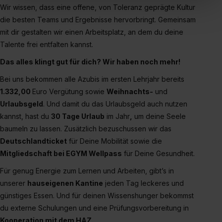
Wir wissen, dass eine offene, von Toleranz geprägte Kultur
„Social Media und Marketing“ bist du auch damit
die besten Teams und Ergebnisse hervorbringt. Gemeinsam
einverstanden, dass dir nach Setzen der Cookies externe
mit dir gestalten wir einen Arbeitsplatz, an dem du deine
Inhalte (z.B. Videos oder Posts) angezeigt und hierfür
Talente frei entfalten kannst.
erforderliche personenbezogene Daten an Social Media
Dienste, ggfs. mit Sitz in den USA, übermittelt werden.
Das alles klingt gut für dich? Wir haben noch mehr!
Eine Erlaubnis hierfür kannst du auch später noch im
Bei uns bekommen alle Azubis im ersten Lehrjahr bereits
Einzelfall bei dem jeweiligen Inhalt erteilen. Willst du nur
1.332,00
Euro Vergütung sowie
Weihnachts-
und
bestimmte Verwendungszwecke zulassen, triff deine
Urlaubsgeld
. Und damit du das Urlaubsgeld auch nutzen
Auswahl über die Checkboxen und klick auf „Auswahl
kannst, hast du
30 Tage Urlaub
im Jahr
,
um deine Seele
erlauben“. Die Einwilligung zur Platzierung von Cookies
baumeln zu lassen. Zusätzlich bezuschussen wir das
der Kategorien „Präferenzen“, „Statistiken“ und „Social
Deutschlandticket
für Deine Mobilität sowie die
Media und Marketing“ umfasst hierbei die Einwilligung
Mitgliedschaft bei EGYM Wellpass
für Deine Gesundheit.
zur Übermittlung deiner Daten in die USA (Art. 49 Abs. 1
S. 1 lit. a) DS-GVO). Die USA verfügen über kein
Für genug Energie zum Lernen und Arbeiten, gibt’s in
angemessenes Datenschutzniveau (EuGH – Schrems
unserer
hauseigenen Kantine
jeden Tag leckeres und
II). Du kannst die von dir erteilte Einwilligung jederzeit mit
günstiges Essen. Und für deinen Wissenshunger bekommst
Wirkung für die Zukunft ganz oder teilweise über unsere
du externe Schulungen und eine Prüfungsvorbereitung in
Datenschutzerklärung unter dem Punkt „Datenschutz-
Kooperation mit dem HAZ.