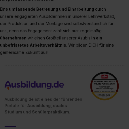
Einstellungen“ widerrufen. Weitere Informationen zu den
einzelnen Cookies findest du durch Klick auf „Details
Eine
umfassende Betreuung und Einarbeitung
durch
zeigen“. Weitere Informationen:
Datenschutzerklärung
,
unsere engagierten AusbilderInnen in unserer Lehrwerkstatt,
Impressum
.
der Produktion und der Montage sind selbstverständlich für
uns, denn das Engagement zahlt sich aus: regelmäßig
übernehmen
wir einen Großteil unserer Azubis
in ein
unbefristetes Arbeitsverhältnis
. Wir bilden DICH für eine
gemeinsame Zukunft aus!
Ausbildung.de ist eines der führenden
Portale für
Ausbildung, duales
Studium
und
Schülerpraktikum.