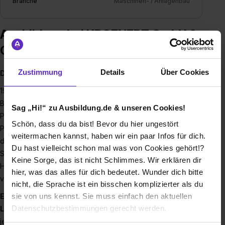
Branche
Maschinen- / Anlagenbau
Ausbildung bei KROENERT GmbH &
Co KG
Zustimmung
Details
Über Cookies
Das sind wir:
1903 gegründet, steht
KROENERT
für innovative
Beschichtungs- und Kaschierlösungen für Materialien wie
Sag „Hi!“ zu Ausbildung.de & unseren Cookies!
Papier, Folie und Karton. Wir bauen maßgeschneiderte
Schön, dass du da bist! Bevor du hier ungestört
Produktions- und Laboranlagen, die Produkte herstellen, die
weitermachen kannst, haben wir ein paar Infos für dich.
dir täglich begegnen. Von der Verpackung für deinen
Du hast vielleicht schon mal was von Cookies gehört!?
Schokoriegel in der Pause bis zum Solarmodul auf dem
Keine Sorge, das ist nicht Schlimmes. Wir erklären dir
Hausdach,
KROENERT
steckt in viel mehr Produkten, als du
hier, was das alles für dich bedeutet. Wunder dich bitte
vielleicht vermutest.
nicht, die Sprache ist ein bisschen komplizierter als du
sie von uns kennst. Sie muss einfach den aktuellen
Engineering-Exzellenz, Innovationsgeist und
Datenschutzbestimmungen gerecht werden.
Leidenschaft
für erstklassige Lösungen treiben uns an,
jeden Tag ein bisschen besser zu werden – das leben wir