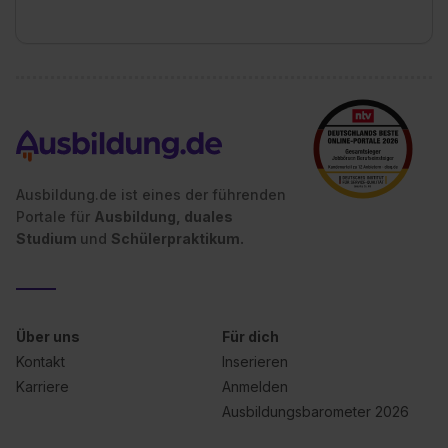
zur Übermittlung deiner Daten in die USA (Art. 49 Abs. 1
S. 1 lit. a) DS-GVO). Die USA verfügen über kein
angemessenes Datenschutzniveau (EuGH – Schrems
II). Du kannst die von dir erteilte Einwilligung jederzeit mit
Wirkung für die Zukunft ganz oder teilweise über unsere
Datenschutzerklärung unter dem Punkt „Datenschutz-
Einstellungen“ widerrufen. Weitere Informationen zu den
einzelnen Cookies findest du durch Klick auf „Details
Ausbildung.de ist eines der führenden
zeigen“. Weitere Informationen:
Datenschutzerklärung
,
Portale für
Ausbildung, duales
Impressum
.
Studium
und
Schülerpraktikum.
Über uns
Für dich
Kontakt
Inserieren
Karriere
Anmelden
Ausbildungsbarometer 2026