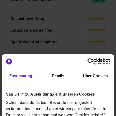
Gesamtbewertung
Aufgaben & Lernerfolg
Spaßfaktor & Atmosphäre
Bewerte jetzt deine Ausbildung
Zustimmung
Details
Über Cookies
Sag „Hi!“ zu Ausbildung.de & unseren Cookies!
Ich würde diese Firma
weiterempfehlen!
Schön, dass du da bist! Bevor du hier ungestört
weitermachen kannst, haben wir ein paar Infos für dich.
Du hast vielleicht schon mal was von Cookies gehört!?