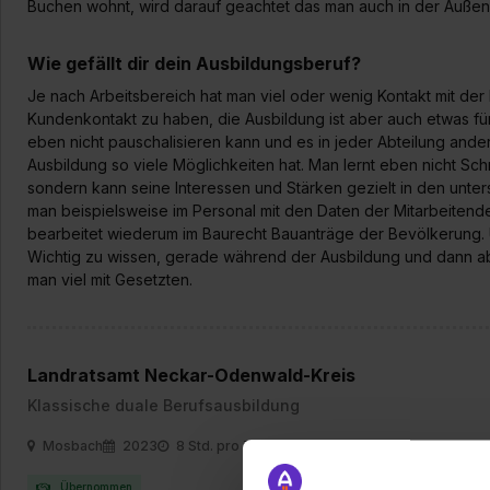
Buchen wohnt, wird darauf geachtet das man auch in der Außens
Wie gefällt dir dein Ausbildungsberuf?
Je nach Arbeitsbereich hat man viel oder wenig Kontakt mit der
Kundenkontakt zu haben, die Ausbildung ist aber auch etwas fü
eben nicht pauschalisieren kann und es in jeder Abteilung anders
Ausbildung so viele Möglichkeiten hat. Man lernt eben nicht Sch
sondern kann seine Interessen und Stärken gezielt in den unters
man beispielsweise im Personal mit den Daten der Mitarbeitende
bearbeitet wiederum im Baurecht Bauanträge der Bevölkerung. U
Wichtig zu wissen, gerade während der Ausbildung und dann ab
man viel mit Gesetzten.
Landratsamt Neckar-Odenwald-Kreis
Klassische duale Berufsausbildung
Mosbach
2023
8 Std. pro Tag
Übernommen