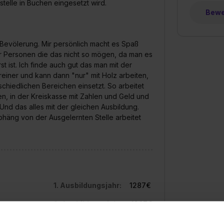
telle in Buchen eingesetzt wird.
Bewer
 Bevölerung. Mir persönlich macht es Spaß
r Personen die das nicht so mögen, da man es
t ist. Ich finde auch gut das man mit der
reiner und kann dann "nur" mit Holz arbeiten,
chiedlichen Bereichen einsetzt. So arbeitet
n, in der Kreiskasse mit Zahlen und Geld und
nd das alles mit der gleichen Ausbildung.
häng von der Ausgelernten Stelle arbeitet
1. Ausbildungsjahr:
1287€
2. Ausbildungsjahr:
1367€