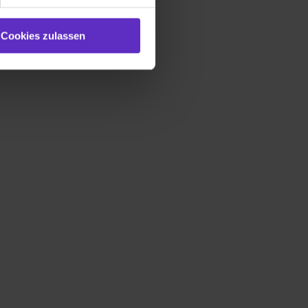
e (ausgenommen „Notwendig“)
st du auch damit
Cookies zulassen
gezeigt und hierfür
ermittelt werden. Eine
Willst du nur bestimmte
hl erlauben“. Die
cial Media und Marketing“
1 lit. a) DS-GVO). Die USA
dir erteilte Einwilligung
unter dem Punkt
est du durch Klick auf