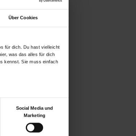
Über Cookies
 für dich. Du hast vielleicht
er, was das alles für dich
uns kennst. Sie muss einfach
r bei Benutzung der
bseite zu analysieren
Social Media und
ür soziale Medien, Werbung
Marketing
und Marketing“). Unsere
 bereitgestellt hast oder die
ookies zulassen“ stimmst du