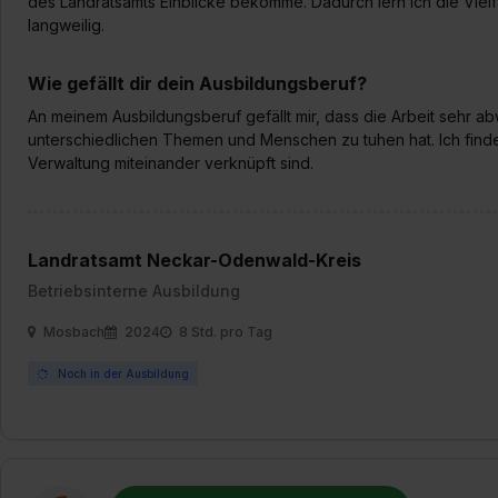
des Landratsamts Einblicke bekomme. Dadurch lern ich die Vielf
langweilig.
Wie gefällt dir dein Ausbildungsberuf?
An meinem Ausbildungsberuf gefällt mir, dass die Arbeit sehr ab
unterschiedlichen Themen und Menschen zu tuhen hat. Ich finde
Verwaltung miteinander verknüpft sind.
Landratsamt Neckar-Odenwald-Kreis
Betriebsinterne Ausbildung
Mosbach
2024
8 Std. pro Tag
Noch in der Ausbildung