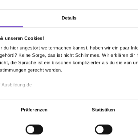
Details
 & unseren Cookies!
 du hier ungestört weitermachen kannst, haben wir ein paar Infos
hört!? Keine Sorge, das ist nicht Schlimmes. Wir erklären dir hi
icht, die Sprache ist ein bisschen komplizierter als du sie von 
estimmungen gerecht werden.
lgefühlt. Man wird überall gut eingearbeitet
 Ausbildung.de
ch einmal Fragen auftreten, hat man jederzeit
echnischen Funktion unserer Webseite („Notwendig“), um von di
lungen zu speichern ( „Präferenzen“), die Zugriffe auf unsere We
Präferenzen
Statistiken
ionen zu deiner Verwendung unserer Website an unsere Partner f
ngsreich ist. Man wechselt regelmäßig die
und um Inhalte und Anzeigen zu personalisieren („Social Media 
tionen möglicherweise mit weiteren Daten zusammen, die du ihnen
g der Dienste gesammelt haben. Durch Klick auf den Button „C