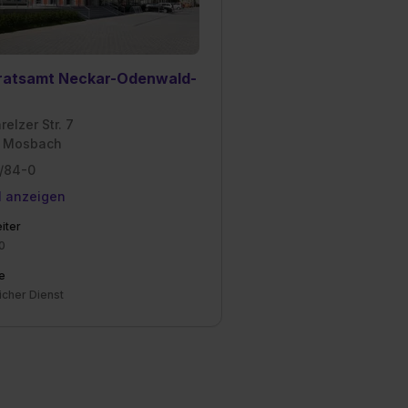
ratsamt Neckar-Odenwald-
elzer Str. 7
 Mosbach
/84-0
l anzeigen
iter
0
e
icher Dienst