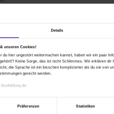
eis
7
2 freie Plätze
Details
tellte/r (m/w/d)
eis
 & unseren Cookies!
 du hier ungestört weitermachen kannst, haben wir ein paar Infos
ie Plätze
hört!? Keine Sorge, das ist nicht Schlimmes. Wir erklären dir hi
icht, die Sprache ist ein bisschen komplizierter als du sie von 
estimmungen gerecht werden.
ür Systemintegration (m/w/d)
eis
 Ausbildung.de
ier Platz
echnischen Funktion unserer Webseite („Notwendig“), um von di
lungen zu speichern ( „Präferenzen“), die Zugriffe auf unsere We
Präferenzen
Statistiken
ionen zu deiner Verwendung unserer Website an unsere Partner f