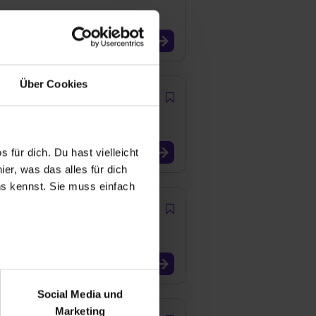
Über Cookies
 für dich. Du hast vielleicht
er, was das alles für dich
uns kennst. Sie muss einfach
r bei Benutzung der
bseite zu analysieren
Social Media und
ür soziale Medien, Werbung
Marketing