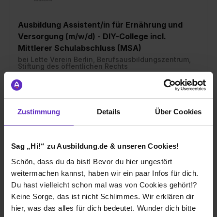
Ausbildung Assistent/in für Ernährung und
Versorgung (m/w/d) - DIY-College incl.
Mittlerer Schulabschluss (MSA)
bei
Lette Verein Berlin, Berufsausbildungszentrum,
Stiftung des öffentlichen Rechts
10777 Berlin
01.08.2026
Zustimmung
Details
Über Cookies
1 freier Platz
Sag „Hi!“ zu Ausbildung.de & unseren Cookies!
Schön, dass du da bist! Bevor du hier ungestört
weitermachen kannst, haben wir ein paar Infos für dich.
Du hast vielleicht schon mal was von Cookies gehört!?
Ausbildung Technische*r Assistent*in für
Keine Sorge, das ist nicht Schlimmes. Wir erklären dir
chemisch-biologische Laboratorien | CBTA
hier, was das alles für dich bedeutet. Wunder dich bitte