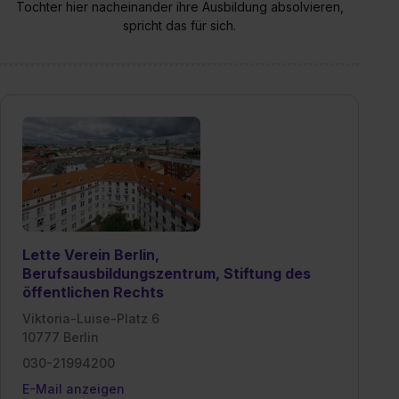
Tochter hier nacheinander ihre Ausbildung absolvieren,
II). Du kannst die von dir erteilte Einwilligung jederzeit mit
spricht das für sich.
Wirkung für die Zukunft ganz oder teilweise über unsere
Datenschutzerklärung unter dem Punkt „Datenschutz-
Einstellungen“ widerrufen. Weitere Informationen zu den
einzelnen Cookies findest du durch Klick auf „Details
zeigen“. Weitere Informationen:
Datenschutzerklärung
,
Impressum
.
Lette Verein Berlin,
Berufsausbildungszentrum, Stiftung des
öffentlichen Rechts
Viktoria-Luise-Platz 6
10777 Berlin
030-21994200
E-Mail anzeigen