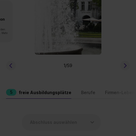
von
rden.
n. Mehr
1
/59
5
freie Ausbildungsplätze
Berufe
Firmen-Leben