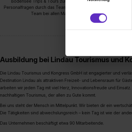
Bodensee Trips & Tours zur Firma. Verstärkt werden die Betrie
(„Statistiken“), um Informat
Personalfragen durch das Team „Administration/Buchhaltung/Perso
und Analysen weiterzugeben 
Team bei allen Maßnahmen rund um Außenwerbung un
Partner führen diese Informa
sie im Rahmen deiner Nutzun
dem Setzen der Cookies und
zu. . In diesem Fall sowie b
einverstanden, dass dir nach
erforderliche personenbezoge
Ausbildung bei Lindau Tourismus und 
Erlaubnis hierfür kannst du a
Verwendungszwecke zulassen,
Die Lindau Tourismus und Kongress GmbH ist engagierter und verläss
Einwilligung zur Platzierung
Destination Lindau als attraktiven Freizeit- und Lebensraum für Gä
umfasst hierbei die Einwillig
arbeiten wir jeden Tag mit viel Herz, Innovationsfreude und Einsatz
verfügen über kein angemess
nachhaltigen Tourismus, der allen zu Gute kommt.
jederzeit mit Wirkung für di
„Datenschutz-Einstellungen“ 
Bei uns steht der Mensch im Mittelpunkt. Wir bieten dir ein wertsc
„Details zeigen“. Weitere In
Die Tätigkeiten sind abwechslungsreich – kein Tag ist wie der ande
Das Unternehmen beschäftigt etwa 90 Mitarbeitende.