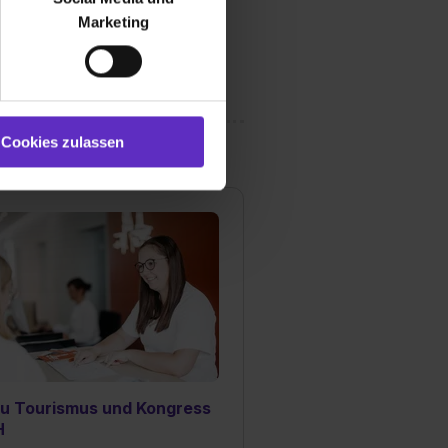
ür soziale Medien, Werbung
Marketing
und Marketing“). Unsere
 bereitgestellt hast oder die
ookies zulassen“ stimmst du
e (ausgenommen „Notwendig“)
st du auch damit
Cookies zulassen
gezeigt und hierfür
ermittelt werden. Eine
Willst du nur bestimmte
hl erlauben“. Die
cial Media und Marketing“
1 lit. a) DS-GVO). Die USA
dir erteilte Einwilligung
unter dem Punkt
est du durch Klick auf
au Tourismus und Kongress
H