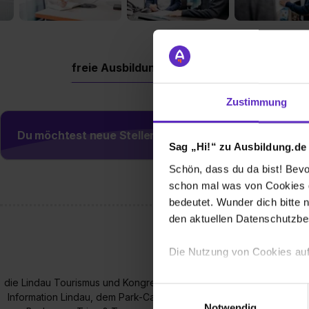
freie Ausbildungsplätze
Berufe
Firm
Zustimmung
Du möchtest neue Stellen automatisch zugeschickt
Sag „Hi!“ zu Ausbildung.de
Schön, dass du da bist! Bevor
schon mal was von Cookies ge
bedeutet. Wunder dich bitte n
den aktuellen Datenschutzb
Die Nutzung von Cookies auf
die Lindau Tourismus und Kongress GmbH (LTK) aus mehreren Betri
Wir verwenden Cookies zur t
Einwilligungsauswahl
Information Lindau, dem Park-Camping Lindau und der Inselhalle 
Webseite getroffenen Einstel
Notwendig