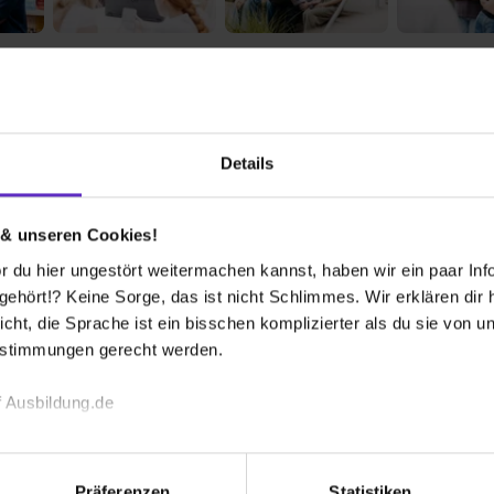
en-Lebenslauf
Details
 bekommen?
 & unseren Cookies!
 du hier ungestört weitermachen kannst, haben wir ein paar Infos
hört!? Keine Sorge, das ist nicht Schlimmes. Wir erklären dir hi
icht, die Sprache ist ein bisschen komplizierter als du sie von 
estimmungen gerecht werden.
 Ausbildung.de
Wusstest du schon, dass...
ebsstätten besteht? Neben der Tourist-
echnischen Funktion unserer Webseite („Notwendig“), um von di
Lindau gehört auch die Incoming-Agentur
lungen zu speichern ( „Präferenzen“), die Zugriffe auf unsere We
Präferenzen
Statistiken