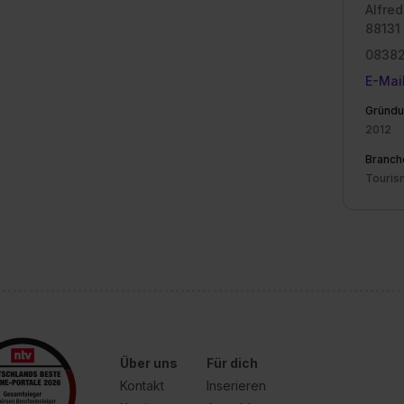
Alfred
88131
08382
E-Mai
Gründu
2012
Branch
Touris
Über uns
Für dich
Kontakt
Inserieren