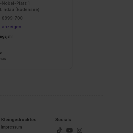
-Nobel-Platz 1
 Lindau (Bodensee)
 8899-700
l anzeigen
ngsjahr
e
mus
Kleingedrucktes
Socials
Impressum