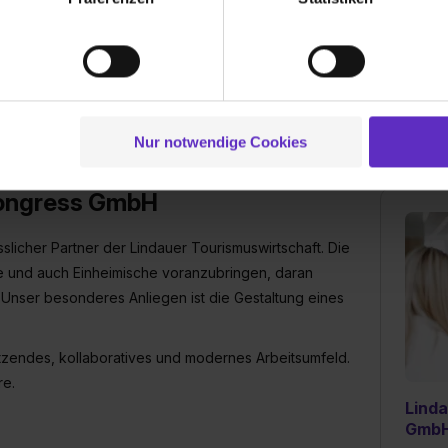
bsstätten in allen Verwaltungs- und
ionen zu deiner Verwendung unserer Website an unsere Partner f
nal“. Weiter unterstützt das Marketing-
und um Inhalte und Anzeigen zu personalisieren („Social Media 
d Öffentlichkeitsarbeit.
tionen möglicherweise mit weiteren Daten zusammen, die du ihnen
g der Dienste gesammelt haben. Durch Klick auf den Button „C
 der Datenverarbeitung für alle genannten Verwendungszweck
ei der separaten Aktivierung von „Social Media und Marketing“ bi
Nur notwendige Cookies
 Setzen der Cookies externe Inhalte (z.B. Videos oder Posts) an
ne Daten an Social Media Dienste, ggfs. mit Sitz in den USA, üb
Kongress GmbH
uch später noch im Einzelfall bei dem jeweiligen Inhalt erteilen. 
 triff deine Auswahl über die Checkboxen und klick auf „Auswa
licher Partner der Lindauer Tourismuswirtschaft. Die
 von Cookies der Kategorien „Präferenzen“, „Statistiken“ und „So
ste und auch Einheimische voranzubringen, daran
ung zur Übermittlung deiner Daten in die USA (Art. 49 Abs. 1 S. 
. Unser besonderes Anliegen ist die Gestaltung eines
enes Datenschutzniveau (EuGH – Schrems II). Du kannst die von 
e Zukunft ganz oder teilweise über unsere Datenschutzerklärung 
widerrufen. Weitere Informationen zu den einzelnen Cookies find
hätzendes, kollaboratives und modernes Arbeitsumfeld.
formationen:
Datenschutzerklärung
,
Impressum
.
re.
Lind
Gmb