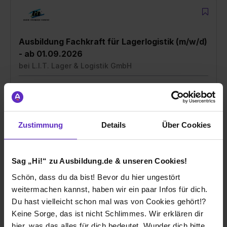
Ausbildung Fachkraft für Lagerlogistik (m/w/d)
- ab 01.09.2026
bei
L.I.T. Lager & Logistik GmbH
28197 Bremen
01.09.2026
1 freier Platz
Zustimmung
Details
Über Cookies
Sag „Hi!“ zu Ausbildung.de & unseren Cookies!
Schön, dass du da bist! Bevor du hier ungestört
Ausbildung - Kaufleute für Spedition und
weitermachen kannst, haben wir ein paar Infos für dich.
Logistikdienstleistung (m/w/d) ab 01.09.2026
Du hast vielleicht schon mal was von Cookies gehört!?
bei
L.I.T. Speditions GmbH
Keine Sorge, das ist nicht Schlimmes. Wir erklären dir
hier, was das alles für dich bedeutet. Wunder dich bitte