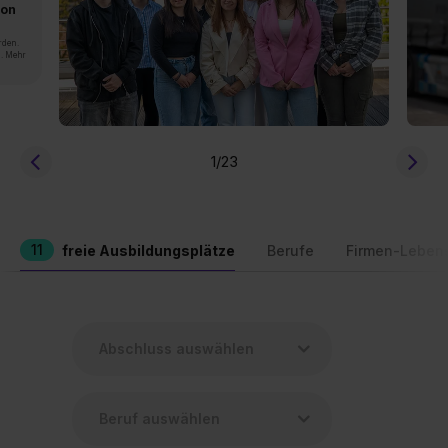
von
rden.
n. Mehr
1
/23
11
freie Ausbildungsplätze
Berufe
Firmen-Leben