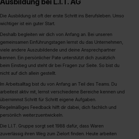
Ausbildung bei L.I.T. AG
angemessenes Datenschutzniveau (EuGH – Schrems
II). Du kannst die von dir erteilte Einwilligung jederzeit mit
Die Ausbildung ist oft der erste Schritt ins Berufsleben. Umso
Wirkung für die Zukunft ganz oder teilweise über unsere
wichtiger ist ein guter Start.
Datenschutzerklärung unter dem Punkt „Datenschutz-
Einstellungen“ widerrufen. Weitere Informationen zu den
Deshalb begleiten wir dich von Anfang an. Bei unseren
einzelnen Cookies findest du durch Klick auf „Details
gemeinsamen Einführungstagen lernst du das Unternehmen,
zeigen“. Weitere Informationen:
Datenschutzerklärung
,
viele andere Auszubildende und deine Ansprechpartner
Impressum
.
kennen. Ein persönlicher Pate unterstützt dich zusätzlich
beim Einstieg und steht dir bei Fragen zur Seite. So bist du
nicht auf dich allein gestellt.
Im Arbeitsalltag bist du von Anfang an Teil des Teams. Du
arbeitest aktiv mit, lernst verschiedene Bereiche kennen und
übernimmst Schritt für Schritt eigene Aufgaben.
Regelmäßiges Feedback hilft dir dabei, dich fachlich und
persönlich weiterzuentwickeln.
Die L.I.T. Gruppe sorgt seit 1988 dafür, dass Waren
zuverlässig ihren Weg zum Zielort finden. Heute arbeiten