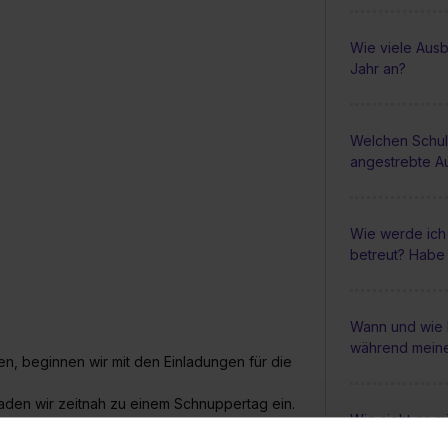
Wie viele Ausbi
Jahr an?
Welchen Schul
angestrebte A
Wie werde ich
betreut? Habe 
Wann und wie
während meine
n, beginnen wir mit den Einladungen für die
laden wir zeitnah zu einem Schnuppertag ein.
Wie sieht es m
s mehr im Wege und wir melden uns für einen