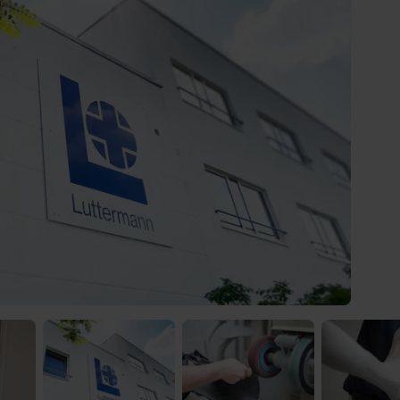
) was Cooles zu sehen!
 Video-Content von YouTube. Neugierig? Dann schalte die Inhalte jetzt
ernen Inhalte von YouTube.
 mir die externen Inhalte angezeigt werden. Personenbezogene Daten könne
en. Mehr Infos gibt es in der
Datenschutzerklärung
.