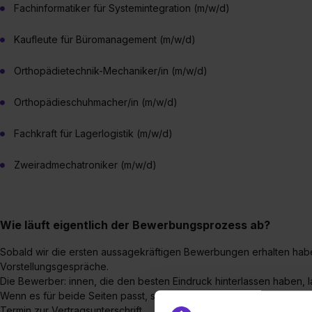
Fachinformatiker für Systemintegration (m/w/d)
Kaufleute für Büromanagement (m/w/d)
Orthopädietechnik-Mechaniker/in (m/w/d)
Orthopädieschuhmacher/in (m/w/d)
Fachkraft für Lagerlogistik (m/w/d)
Zweiradmechatroniker (m/w/d)
Wie läuft eigentlich der Bewerbungsprozess ab?
Sobald wir die ersten aussagekräftigen Bewerbungen erhalten habe
Vorstellungsgespräche.
Die Bewerber: innen, die den besten Eindruck hinterlassen haben, 
Wenn es für beide Seiten passt, steht der Ausbildung danach nicht
Termin zur Vertragsunterschrift.