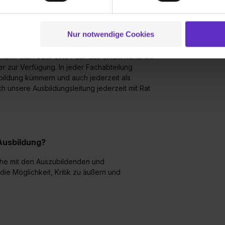
g der Dienste gesammelt haben. Durch Klick auf den Button „C
 der Datenverarbeitung für alle genannten Verwendungszweck
ei der separaten Aktivierung von „Social Media und Marketing“ bi
Nur notwendige Cookies
e ich feste Ansprechpartner?
 Setzen der Cookies externe Inhalte (z.B. Videos oder Posts) an
ne Daten an Social Media Dienste, ggfs. mit Sitz in den USA, üb
nen Paten oder eine Patin aus einem höheren
uch später noch im Einzelfall bei dem jeweiligen Inhalt erteilen. 
er zur Verfügung. In jeder Fachabteilung
bildung kümmern und auch jederzeit als
 triff deine Auswahl über die Checkboxen und klick auf „Auswa
h unsere Ausbildungsleitung jederzeit mit Rat
 von Cookies der Kategorien „Präferenzen“, „Statistiken“ und „So
ung zur Übermittlung deiner Daten in die USA (Art. 49 Abs. 1 S. 
enes Datenschutzniveau (EuGH – Schrems II). Du kannst die von 
e Zukunft ganz oder teilweise über unsere Datenschutzerklärung 
widerrufen. Weitere Informationen zu den einzelnen Cookies find
Ausbildung?
formationen:
Datenschutzerklärung
,
Impressum
.
he mit den Auszubildenden und
e Möglichkeit, Kritik zu äußern und