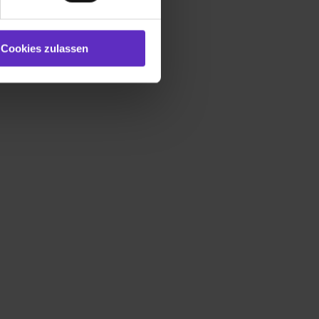
ookies zulassen“ stimmst du
e (ausgenommen „Notwendig“)
st du auch damit
Cookies zulassen
gezeigt und hierfür
ermittelt werden. Eine
Willst du nur bestimmte
hl erlauben“. Die
cial Media und Marketing“
1 lit. a) DS-GVO). Die USA
dir erteilte Einwilligung
unter dem Punkt
est du durch Klick auf