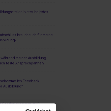
ldungsstellen bietet ihr jedes
abschluss brauche ich für meine
usbildung?
 während meiner Ausbildung
ich feste Ansprechpartner?
 bekomme ich Feedback
r Ausbildung?
it Sonderleistungen aus?