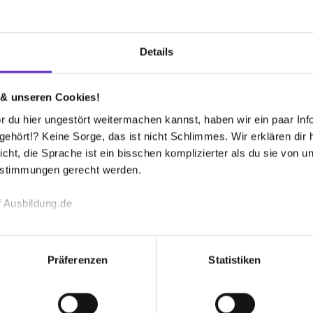
Gibt es die Mög
Ausbildung im 
Details
n?
glich.
Wie groß sind 
 & unseren Cookies!
en.
Ausbildung be
 du hier ungestört weitermachen kannst, haben wir ein paar Infos
hört!? Keine Sorge, das ist nicht Schlimmes. Wir erklären dir hi
icht, die Sprache ist ein bisschen komplizierter als du sie von 
Was für Weiter
estimmungen gerecht werden.
Auszubildende
n den verschiedenen Berufszweigen aus.
 Ausbildung.de
Wie sieht ein 
echnischen Funktion unserer Webseite („Notwendig“), um von di
ebte Ausbildung?
lungen zu speichern ( „Präferenzen“), die Zugriffe auf unsere We
Präferenzen
Statistiken
ionen zu deiner Verwendung unserer Website an unsere Partner f
orausgesetzt. Die genauen Informationen
Was ist, wenn 
und um Inhalte und Anzeigen zu personalisieren („Social Media 
r Wert auf das Zwischenmenschliche, als auf
tionen möglicherweise mit weiteren Daten zusammen, die du ihnen