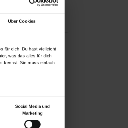
lichkeit einen Teil der
Ausland zu absolvieren?
Über Cookies
die Chancen nach fertiger
i Ihnen übernommen zu werden?
 für dich. Du hast vielleicht
er, was das alles für dich
uns kennst. Sie muss einfach
bildungsmöglichkeiten gibt es für
 in Ihrem Unternehmen?
typischer Karriereweg aus?
r bei Benutzung der
bseite zu analysieren
Social Media und
ür soziale Medien, Werbung
ich noch weiter Fragen habe?
Marketing
und Marketing“). Unsere
 bereitgestellt hast oder die