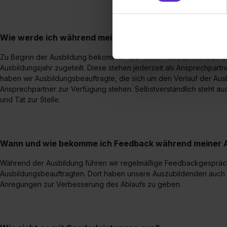
sie im Rahmen deiner Nutzun
dem Setzen der Cookies und
zu. . In diesem Fall sowie b
Wie werde ich während meiner Ausbildung betreut? Hab
einverstanden, dass dir nach
erforderliche personenbezoge
Zu Beginn der Ausbildung bekommen alle neuen Auszubildenden ei
Erlaubnis hierfür kannst du a
Ausbildungsjahr zugeteilt. Diese stehen jederzeit als Ansprechpartn
haben wir Ausbildungsbeauftragte, die sich um den Verlauf der Aus
Verwendungszwecke zulassen,
Ansprechpartner zur Verfügung stehen. Selbstverständlich steht auc
Einwilligung zur Platzierung
und Tat zur Stelle.
umfasst hierbei die Einwillig
verfügen über kein angemess
jederzeit mit Wirkung für di
„Datenschutz-Einstellungen“ 
Wann und wie bekomme ich Feedback während meiner 
„Details zeigen“. Weitere In
Während der Ausbildung führen wir regelmäßige Feedbackgespräc
Ausbildungsbeauftragten. Dort haben unsere Auszubildenden auch di
Anregungen zur Verbesserung des Ablaufs zu geben.