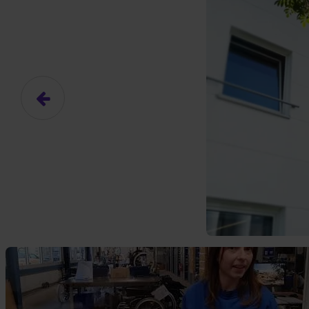
Hier gibt es (eigentlich
Das hier ist ein Platzhalter für
frei.
Ja, ich erlaube die ext
Ich bin damit einverstanden, dass
an Drittplattformen übermittelt werd