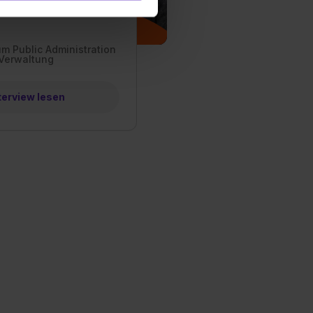
ermittelt werden. Eine
Willst du nur bestimmte
hl erlauben“. Die
m Public Administration
 Verwaltung
cial Media und Marketing“
1 lit. a) DS-GVO). Die USA
dir erteilte Einwilligung
terview lesen
unter dem Punkt
est du durch Klick auf