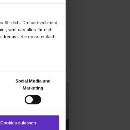
terview lesen
 für dich. Du hast vielleicht
er, was das alles für dich
uns kennst. Sie muss einfach
r bei Benutzung der
bseite zu analysieren
Social Media und
ür soziale Medien, Werbung
Marketing
und Marketing“). Unsere
 bereitgestellt hast oder die
ookies zulassen“ stimmst du
e (ausgenommen „Notwendig“)
st du auch damit
Cookies zulassen
gezeigt und hierfür