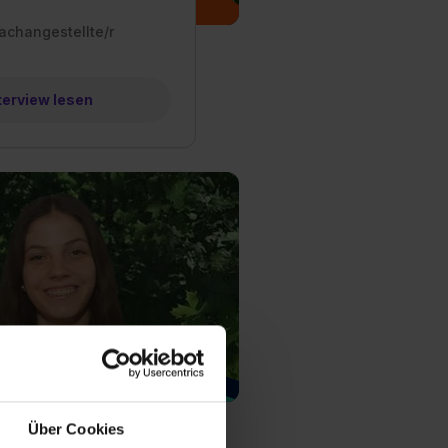
achangestellte/r
terview lesen
achangestellte/r
Über Cookies