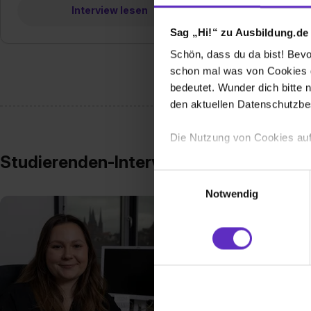
Interview lesen
Sag „Hi!“ zu Ausbildung.de
Schön, dass du da bist! Bevor
schon mal was von Cookies ge
bedeutet. Wunder dich bitte n
den aktuellen Datenschutzb
Die Nutzung von Cookies auf
Studierenden-Interviews
Wir verwenden Cookies zur t
Einwilligungsauswahl
Webseite getroffenen Einstel
Notwendig
(„Statistiken“), um Informat
und Analysen weiterzugeben 
Partner führen diese Informa
sie im Rahmen deiner Nutzun
dem Setzen der Cookies und
zu. . In diesem Fall sowie b
einverstanden, dass dir nach