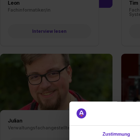
Leon
Tim
Fachinformatiker/in
Fachi
Syst
Interview lesen
Julian
Luc
Verwaltungsfachangestellte/r
Verw
Zustimmung