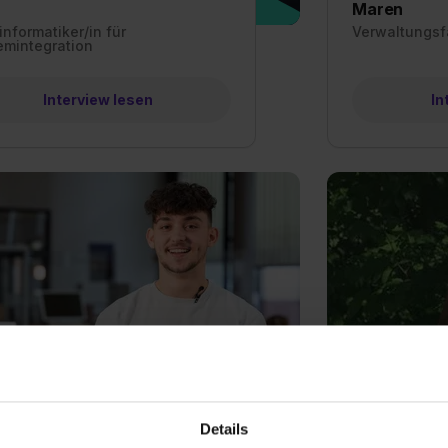
Maren
nformatiker/in für
Verwaltungsf
emintegration
Interview lesen
In
a
Jana
altungsfachangestellte/r
Verwaltungsf
Details