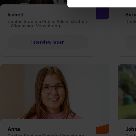
erforderliche personenbezoge
Erlaubnis hierfür kannst du a
Isabell
Sor
Verwendungszwecke zulassen,
Duales Studium Public Administration
Dual
– Allgemeine Verwaltung
Einwilligung zur Platzierung
umfasst hierbei die Einwillig
verfügen über kein angemess
Interview lesen
jederzeit mit Wirkung für di
„Datenschutz-Einstellungen“ 
„Details zeigen“. Weitere In
Anna
Joh
Duales Studium Digitale Verwaltung
Dual