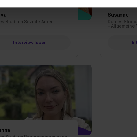
ne Daten an Social Media Dienste, ggfs. mit Sitz in den USA, üb
uch später noch im Einzelfall bei dem jeweiligen Inhalt erteilen. 
aya
Susanne
 triff deine Auswahl über die Checkboxen und klick auf „Auswa
es Studium Soziale Arbeit
Duales Studiu
– Allgemeine
 von Cookies der Kategorien „Präferenzen“, „Statistiken“ und „So
ung zur Übermittlung deiner Daten in die USA (Art. 49 Abs. 1 S. 
enes Datenschutzniveau (EuGH – Schrems II). Du kannst die von 
Interview lesen
In
e Zukunft ganz oder teilweise über unsere Datenschutzerklärung 
widerrufen. Weitere Informationen zu den einzelnen Cookies find
formationen:
Datenschutzerklärung
,
Impressum
.
anna
es Studium Bauingenieurwesen