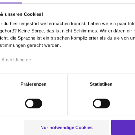
Interview lesen
In
 & unseren Cookies!
 du hier ungestört weitermachen kannst, haben wir ein paar Infos
hört!? Keine Sorge, das ist nicht Schlimmes. Wir erklären dir hi
icht, die Sprache ist ein bisschen komplizierter als du sie von 
estimmungen gerecht werden.
 Ausbildung.de
echnischen Funktion unserer Webseite („Notwendig“), um von di
lungen zu speichern ( „Präferenzen“), die Zugriffe auf unsere We
Präferenzen
Statistiken
ionen zu deiner Verwendung unserer Website an unsere Partner f
und um Inhalte und Anzeigen zu personalisieren („Social Media 
tionen möglicherweise mit weiteren Daten zusammen, die du ihnen
g der Dienste gesammelt haben. Durch Klick auf den Button „C
 der Datenverarbeitung für alle genannten Verwendungszweck
ei der separaten Aktivierung von „Social Media und Marketing“ bi
Nur notwendige Cookies
 Setzen der Cookies externe Inhalte (z.B. Videos oder Posts) an