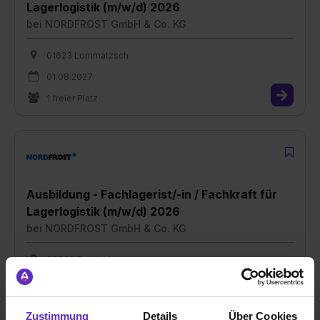
Lagerlogistik (m/w/d) 2026
bei
NORDFROST GmbH & Co. KG
01623 Lommatzsch
01.08.2027
1 freier Platz
Ausbildung - Fachlagerist/-in / Fachkraft für
Lagerlogistik (m/w/d) 2026
bei
NORDFROST GmbH & Co. KG
30890 Barsinghausen
01.08.2027
1 freier Platz
Zustimmung
Details
Über Cookies