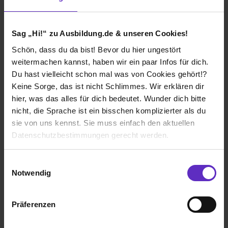
Sag „Hi!“ zu Ausbildung.de & unseren Cookies!
Schön, dass du da bist! Bevor du hier ungestört
Ausbildung – Kaufmann/-frau für Spedition
weitermachen kannst, haben wir ein paar Infos für dich.
und Logistikdienstleistung (m/w/d) 2026
Du hast vielleicht schon mal was von Cookies gehört!?
bei
NORDFROST GmbH & Co. KG
Keine Sorge, das ist nicht Schlimmes. Wir erklären dir
hier, was das alles für dich bedeutet. Wunder dich bitte
49685 Emstek
nicht, die Sprache ist ein bisschen komplizierter als du
01.08.2027
sie von uns kennst. Sie muss einfach den aktuellen
1 freier Platz
Datenschutzbestimmungen gerecht werden.
Die Nutzung von Cookies auf Ausbildung.de
Einwilligungsauswahl
Notwendig
Wir verwenden Cookies zur technischen Funktion
unserer Webseite („Notwendig“), um von dir bei
Ausbildung - Fachlagerist/-in / Fachkraft für
Präferenzen
Benutzung der Webseite getroffenen Einstellungen zu
Lagerlogistik (m/w/d) 2026
speichern ( „Präferenzen“), die Zugriffe auf unsere
bei
NORDFROST GmbH & Co. KG