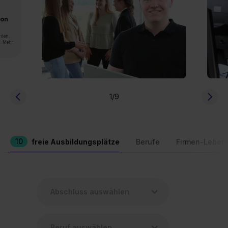
von
rden.
n. Mehr
1
/9
10
freie Ausbildungsplätze
Berufe
Firmen-Leben