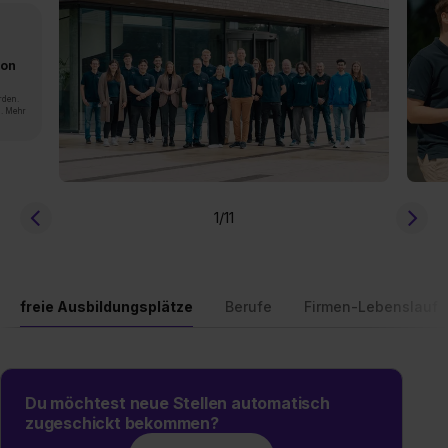
von
rden.
n. Mehr
1
/11
freie Ausbildungsplätze
Berufe
Firmen-Lebenslauf
Du möchtest neue Stellen automatisch
zugeschickt bekommen?