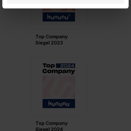
Datenverarbeitung für alle genannten
Verwendungszwecke (ausgenommen „Notwendig“) zu. .
In diesem Fall sowie bei der separaten Aktivierung von
„Social Media und Marketing“ bist du auch damit
einverstanden, dass dir nach Setzen der Cookies externe
Top Company
Inhalte (z.B. Videos oder Posts) angezeigt und hierfür
Siegel 2023
erforderliche personenbezogene Daten an Social Media
Dienste, ggfs. mit Sitz in den USA, übermittelt werden.
Eine Erlaubnis hierfür kannst du auch später noch im
Einzelfall bei dem jeweiligen Inhalt erteilen. Willst du nur
bestimmte Verwendungszwecke zulassen, triff deine
Auswahl über die Checkboxen und klick auf „Auswahl
erlauben“. Die Einwilligung zur Platzierung von Cookies
der Kategorien „Präferenzen“, „Statistiken“ und „Social
Media und Marketing“ umfasst hierbei die Einwilligung
zur Übermittlung deiner Daten in die USA (Art. 49 Abs. 1
S. 1 lit. a) DS-GVO). Die USA verfügen über kein
Top Company
angemessenes Datenschutzniveau (EuGH – Schrems
Siegel 2024
II). Du kannst die von dir erteilte Einwilligung jederzeit mit