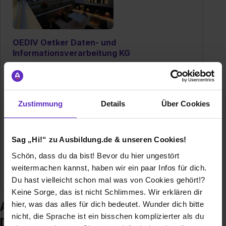
OEDIV Oetker Daten- und
Informationsverarbeitung KG
Bechterdisser Straße 10
33719 Bielefeld
+49 521 26050-998
Zustimmung
Details
Über Cookies
E-Mail anzeigen
Gründungsjahr
1995
Sag „Hi!“ zu Ausbildung.de & unseren Cookies!
Mitarbeiter
500
Schön, dass du da bist! Bevor du hier ungestört
weitermachen kannst, haben wir ein paar Infos für dich.
Branche
IT / EDV
Du hast vielleicht schon mal was von Cookies gehört!?
Keine Sorge, das ist nicht Schlimmes. Wir erklären dir
Ausbildung bei OEDIV Oetker
hier, was das alles für dich bedeutet. Wunder dich bitte
nicht, die Sprache ist ein bisschen komplizierter als du
Daten- und