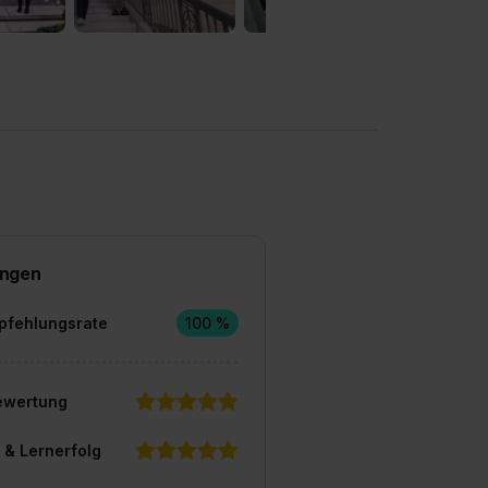
ngen
pfehlungsrate
100 %
ewertung
 & Lernerfolg