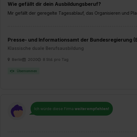
„Datenschutz-Einstellungen“ 
Wie gefällt dir dein Ausbildungsberuf?
„Details zeigen“. Weitere In
Mir gefällt der geregelte Tagesablauf, das Organisieren und Pl
Presse- und Informationsamt der Bundesregierung 
Klassische duale Berufsausbildung
Berlin
2020
8 Std. pro Tag
Übernommen
Ich würde diese Firma
weiterempfehlen!