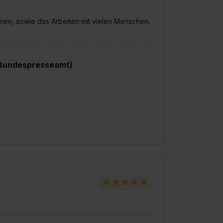
widerrufen. Weitere Informationen zu den einzelnen Cookies find
formationen:
Datenschutzerklärung
,
Impressum
.
anen, sowie das Arbeiten mit vielen Menschen.
(Bundespresseamt)