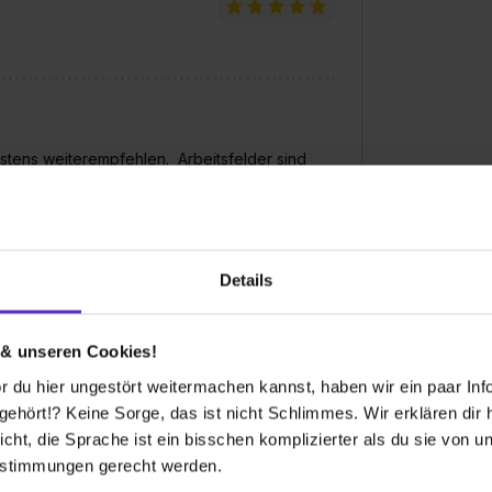
tens weiterempfehlen. Arbeitsfelder sind
ktüre wurde mir mit Beginn der Ausbildung zur
sonders gut fand ich die technische
ichen konnte und auch das Arbeiten im
ätzlichen Unterricht in einem
ionen und Fähigkeiten kennen, die mich auf die
Details
eireitet haben.
 & unseren Cookies!
 du hier ungestört weitermachen kannst, haben wir ein paar Infos
dert den kommuniktaiven Austausch unter
e für eine vielseitige und zukunftssichere
hört!? Keine Sorge, das ist nicht Schlimmes. Wir erklären dir hi
icht, die Sprache ist ein bisschen komplizierter als du sie von 
estimmungen gerecht werden.