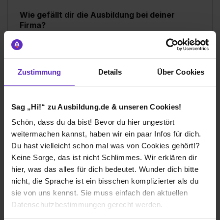
Wie gefällt dir die Ausbildung bei deiner
Firma?
Bei der Rhenus und dem dualen Studienprogramm
gefällt mir besonders, dass sehr viel Rücksicht auf
einem selbst genommen wird. Flexible und
abwechslungsreiche Arbeitszeitgestaltung erleichtern
Zustimmung
Details
Über Cookies
den Berufseinstieg zudem sehr. Die Mitarbeiter, die ich
hier am Standort persönlich kennengelernt habe und
die, mit denen ich durch Aufgaben und Rückfragen in
Sag „Hi!“ zu Ausbildung.de & unseren Cookies!
Verbindung gekommen bin, waren ausnahmslos immer
sehr freundlich, hilfsbereit und entgegenkommend.
Schön, dass du da bist! Bevor du hier ungestört
weitermachen kannst, haben wir ein paar Infos für dich.
Wie gefällt dir dein Ausbildungsberuf?
Du hast vielleicht schon mal was von Cookies gehört!?
Keine Sorge, das ist nicht Schlimmes. Wir erklären dir
Die Diversität in den Aufgaben gefällt mir sehr
hier, was das alles für dich bedeutet. Wunder dich bitte
nicht, die Sprache ist ein bisschen komplizierter als du
Rhenus Gruppe
sie von uns kennst. Sie muss einfach den aktuellen
Datenschutzbestimmungen gerecht werden.
Duales Studium
Universität:
FOM Dortmund