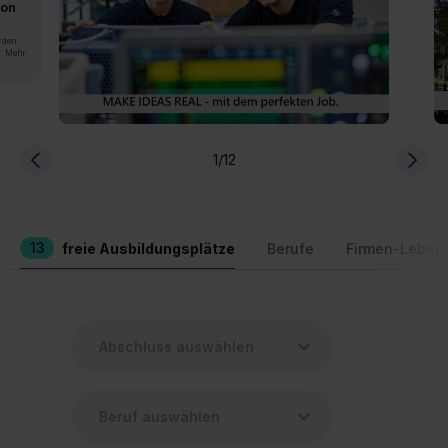
von
rden.
n. Mehr
1
/12
13
freie Ausbildungsplätze
Berufe
Firmen-Leben