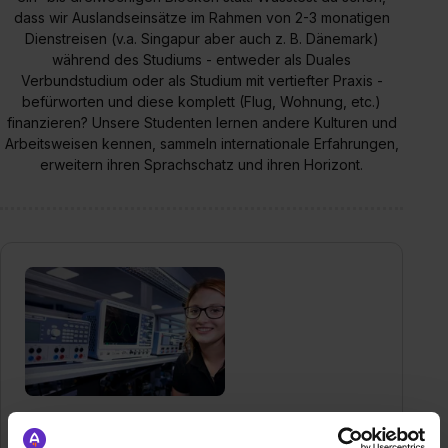
dass wir Auslandseinsätze im Rahmen von 2-3 monatigen
Dienstreisen (v.a. Singapur aber auch z. B. Dänemark)
während des Studiums - entweder als Duales
Verbundstudium oder als Studium mit vertiefter Praxis -
befürworten und diese komplett (Flug, Wohnung, etc.)
finanzieren? Unsere Studenten lernen andere Kulturen und
Arbeitsweisen kennen, sammeln internationale Erfahrungen,
erweitern ihren Sprachschatz und ihren Horizont.
Rohde & Schwarz GmbH & Co. KG