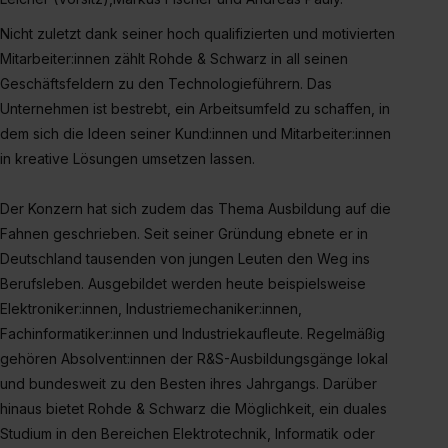
Dienste, ggfs. mit Sitz in den USA, übermittelt werden.
Nicht zuletzt dank seiner hoch qualifizierten und motivierten
Eine Erlaubnis hierfür kannst du auch später noch im
Mitarbeiter:innen zählt Rohde & Schwarz in all seinen
Einzelfall bei dem jeweiligen Inhalt erteilen. Willst du nur
Geschäftsfeldern zu den Technologieführern. Das
bestimmte Verwendungszwecke zulassen, triff deine
Unternehmen ist bestrebt, ein Arbeitsumfeld zu schaffen, in
Auswahl über die Checkboxen und klick auf „Auswahl
dem sich die Ideen seiner Kund:innen und Mitarbeiter:innen
erlauben“. Die Einwilligung zur Platzierung von Cookies
in kreative Lösungen umsetzen lassen.
der Kategorien „Präferenzen“, „Statistiken“ und „Social
Media und Marketing“ umfasst hierbei die Einwilligung
Der Konzern hat sich zudem das Thema Ausbildung auf die
zur Übermittlung deiner Daten in die USA (Art. 49 Abs. 1
Fahnen geschrieben. Seit seiner Gründung ebnete er in
S. 1 lit. a) DS-GVO). Die USA verfügen über kein
Deutschland tausenden von jungen Leuten den Weg ins
angemessenes Datenschutzniveau (EuGH – Schrems
Berufsleben. Ausgebildet werden heute beispielsweise
II). Du kannst die von dir erteilte Einwilligung jederzeit mit
Elektroniker:innen, Industriemechaniker:innen,
Wirkung für die Zukunft ganz oder teilweise über unsere
Datenschutzerklärung unter dem Punkt „Datenschutz-
Fachinformatiker:innen und Industriekaufleute. Regelmäßig
Einstellungen“ widerrufen. Weitere Informationen zu den
gehören Absolvent:innen der R&S-Ausbildungsgänge lokal
einzelnen Cookies findest du durch Klick auf „Details
und bundesweit zu den Besten ihres Jahrgangs. Darüber
zeigen“. Weitere Informationen:
Datenschutzerklärung
,
hinaus bietet Rohde & Schwarz die Möglichkeit, ein duales
Impressum
.
Studium in den Bereichen Elektrotechnik, Informatik oder