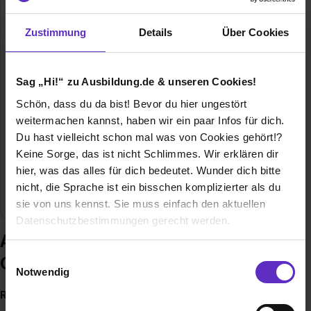
Mühldorfstr. 15
81671 München
Zustimmung
Details
Über Cookies
+49 89 4129 13328
E-Mail anzeigen
Gründungsjahr
1933
Sag „Hi!“ zu Ausbildung.de & unseren Cookies!
Schön, dass du da bist! Bevor du hier ungestört
Mitarbeiter
15000
weitermachen kannst, haben wir ein paar Infos für dich.
Du hast vielleicht schon mal was von Cookies gehört!?
Umsatz
3,16 Milliarden Euro
Keine Sorge, das ist nicht Schlimmes. Wir erklären dir
hier, was das alles für dich bedeutet. Wunder dich bitte
Branche
Dienstleistung, Elektro/Elektronik, Forschung,
nicht, die Sprache ist ein bisschen komplizierter als du
Metallverarbeitung, Informatik
sie von uns kennst. Sie muss einfach den aktuellen
Datenschutzbestimmungen gerecht werden.
Ausbildung bei Rohde & Schwarz
Die Nutzung von Cookies auf Ausbildung.de
Einwilligungsauswahl
GmbH & Co. KG
Notwendig
Wir verwenden Cookies zur technischen Funktion
Rohde & Schwarz - Make ideas real!
unserer Webseite („Notwendig“), um von dir bei