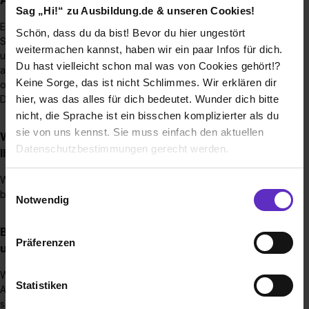
Sag „Hi!“ zu Ausbildung.de & unseren Cookies!
Es wäre großartig, wenn wir ungefähr sechs Monate vor dem
Schön, dass du da bist! Bevor du hier ungestört
Start der Ausbildung den Ausbildungsvertrag gemeinsam
weitermachen kannst, haben wir ein paar Infos für dich.
unterzeichnen könnten. In manchen Fällen kann dies jedoch
Du hast vielleicht schon mal was von Cookies gehört!?
auch kurzfristiger geschehen, besonders wenn wir noch
Keine Sorge, das ist nicht Schlimmes. Wir erklären dir
offene Ausbildungsplätze haben. Wir freuen uns darauf, mit
hier, was das alles für dich bedeutet. Wunder dich bitte
Dir zusammenzuarbeiten!
nicht, die Sprache ist ein bisschen komplizierter als du
sie von uns kennst. Sie muss einfach den aktuellen
Wie viele Ausbildungsstellen werden jährlich bei
Datenschutzbestimmungen gerecht werden.
Ihnen ausgeschrieben?
Wir freuen uns darauf, jedes Jahr einen Auszubildenden für
Die Nutzung von Cookies auf Ausbildung.de
Einwilligungsauswahl
beide Berufe bei uns willkommen zu heißen.
Notwendig
Wir verwenden Cookies zur technischen Funktion
Brauche ich einen bestimmten Schulabschluss,
unserer Webseite („Notwendig“), um von dir bei
Präferenzen
um eine Ausbildung bei Ihnen zu machen?
Benutzung der Webseite getroffenen Einstellungen zu
speichern ( „Präferenzen“), die Zugriffe auf unsere
Wir schätzen Absolvent*innen der mittleren Reife oder des
Webseite zu analysieren („Statistiken“), um
Statistiken
Abiturs, aber auch talentierte Hauptschülerinnen und -
Informationen zu deiner Verwendung unserer Website an
schüler sind bei uns herzlich willkommen. Denn noch