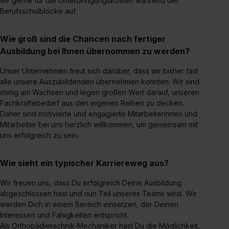
wir gerne für die Unterbringungskosten während der
Auswahl über die Checkboxen und klick auf „Auswahl
Berufsschulblöcke auf.
erlauben“. Die Einwilligung zur Platzierung von Cookies
der Kategorien „Präferenzen“, „Statistiken“ und „Social
Wie groß sind die Chancen nach fertiger
Media und Marketing“ umfasst hierbei die Einwilligung
Ausbildung bei Ihnen übernommen zu werden?
zur Übermittlung deiner Daten in die USA (Art. 49 Abs. 1
S. 1 lit. a) DS-GVO). Die USA verfügen über kein
Unser Unternehmen freut sich darüber, dass wir bisher fast
angemessenes Datenschutzniveau (EuGH – Schrems
alle unsere Auszubildenden übernehmen konnten. Wir sind
stetig am Wachsen und legen großen Wert darauf, unseren
II). Du kannst die von dir erteilte Einwilligung jederzeit mit
Fachkräftebedarf aus den eigenen Reihen zu decken.
Wirkung für die Zukunft ganz oder teilweise über unsere
Daher sind motivierte und engagierte Mitarbeiterinnen und
Datenschutzerklärung unter dem Punkt „Datenschutz-
Mitarbeiter bei uns herzlich willkommen, um gemeinsam mit
Einstellungen“ widerrufen. Weitere Informationen zu den
uns erfolgreich zu sein.
einzelnen Cookies findest du durch Klick auf „Details
zeigen“. Weitere Informationen:
Datenschutzerklärung
,
Wie sieht ein typischer Karriereweg aus?
Impressum
.
Wir freuen uns, dass Du erfolgreich Deine Ausbildung
abgeschlossen hast und nun Teil unseres Teams wirst. Wir
werden Dich in einem Bereich einsetzen, der Deinen
Interessen und Fähigkeiten entspricht.
Als Orthopädietechnik-Mechaniker hast Du die Möglichkeit,