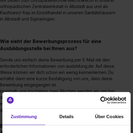
Wir bilden zum Orthopädietechnik-Mechniker/in in unserer
orthopädischen Zentralwerkstatt in Albstadt aus und als
Kaufmann/-frau im Einzelhandel in unseren Sanitätshäusern
in Albstadt und Sigmaringen.
Wie sieht der Bewerbungsprozess für eine
Ausbildungsstelle bei Ihnen aus?
Sende uns einfach deine Bewerbung per E-Mail mit den
erforderlichen Informationen von ausbildung.de. Auf diese
Weise können wir dich schon ein wenig kennenlernen. Du
erhältst dann eine kurze Bestätigung von uns, dass deine
Bewerbung eingegangen ist.
Innerhalb von höchstens zwei Wochen werden wir uns bei
dir melden und, wenn es für beide Seiten passt, dich zu
einem ersten Vorstellungsgespräch einladen. Wir sind
gespannt darauf, Dich kennenzulernen!
Zustimmung
Details
Über Cookies
Bis wann muss man sich für einen
Ausbildungsplatz bewerben?