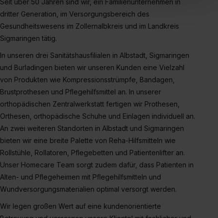
Seit über 50 Jahren sind wir, ein Familienunternehmen in
„Social Media und Marketing“ bist du auch damit
dritter Generation, im Versorgungsbereich des
einverstanden, dass dir nach Setzen der Cookies externe
Gesundheitswesens im Zollernalbkreis und im Landkreis
Inhalte (z.B. Videos oder Posts) angezeigt und hierfür
erforderliche personenbezogene Daten an Social Media
Sigmaringen tätig.
Dienste, ggfs. mit Sitz in den USA, übermittelt werden.
In unseren drei Sanitätshausfilialen in Albstadt, Sigmaringen
Eine Erlaubnis hierfür kannst du auch später noch im
und Burladingen bieten wir unseren Kunden eine Vielzahl
Einzelfall bei dem jeweiligen Inhalt erteilen. Willst du nur
von Produkten wie Kompressionsstrümpfe, Bandagen,
bestimmte Verwendungszwecke zulassen, triff deine
Brustprothesen und Pflegehilfsmittel an. In unserer
Auswahl über die Checkboxen und klick auf „Auswahl
orthopädischen Zentralwerkstatt fertigen wir Prothesen,
erlauben“. Die Einwilligung zur Platzierung von Cookies
Orthesen, orthopädische Schuhe und Einlagen individuell an.
der Kategorien „Präferenzen“, „Statistiken“ und „Social
An zwei weiteren Standorten in Albstadt und Sigmaringen
Media und Marketing“ umfasst hierbei die Einwilligung
bieten wir eine breite Palette von Reha-Hilfsmitteln wie
zur Übermittlung deiner Daten in die USA (Art. 49 Abs. 1
Rollstühle, Rollatoren, Pflegebetten und Patientenlifter an.
S. 1 lit. a) DS-GVO). Die USA verfügen über kein
Unser Homecare Team sorgt zudem dafür, dass Patienten in
angemessenes Datenschutzniveau (EuGH – Schrems
Alten- und Pflegeheimen mit Pflegehilfsmitteln und
II). Du kannst die von dir erteilte Einwilligung jederzeit mit
Wundversorgungsmaterialien optimal versorgt werden.
Wirkung für die Zukunft ganz oder teilweise über unsere
Datenschutzerklärung unter dem Punkt „Datenschutz-
Wir legen großen Wert auf eine kundenorientierte
Einstellungen“ widerrufen. Weitere Informationen zu den