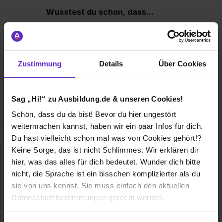
Wusstest du schon, dass...
... es erfüllend sein kann, Menschen, die krank oder
körperlich eingeschränkt sind, mit unseren Hilfsmitteln zu
unterstützen und ihre Lebensqualität zu verbessern?
Möchtest du Teil dieses positiven Einflusses werden und
Zustimmung
Details
Über Cookies
gemeinsam mit uns Menschen helfen, wieder mehr Freude
am Leben zu haben? Wir laden dich herzlich ein, uns bei
dieser wichtigen Aufgabe zu unterstützen und gemeinsam
Sag „Hi!“ zu Ausbildung.de & unseren Cookies!
Gutes zu tun.
Schön, dass du da bist! Bevor du hier ungestört
weitermachen kannst, haben wir ein paar Infos für dich.
Du hast vielleicht schon mal was von Cookies gehört!?
Keine Sorge, das ist nicht Schlimmes. Wir erklären dir
hier, was das alles für dich bedeutet. Wunder dich bitte
nicht, die Sprache ist ein bisschen komplizierter als du
sie von uns kennst. Sie muss einfach den aktuellen
Datenschutzbestimmungen gerecht werden.
Die Nutzung von Cookies auf Ausbildung.de