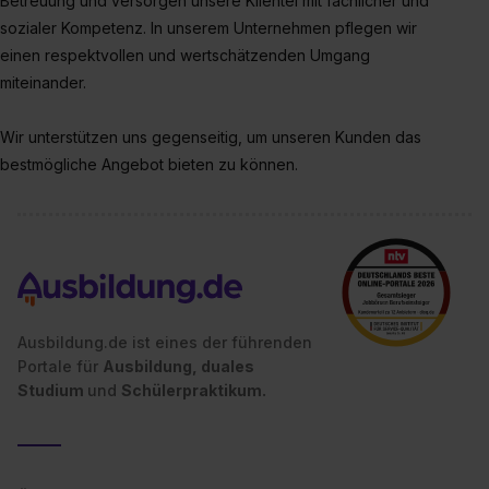
Betreuung und versorgen unsere Klientel mit fachlicher und
einzelnen Cookies findest du durch Klick auf „Details
sozialer Kompetenz. In unserem Unternehmen pflegen wir
zeigen“. Weitere Informationen:
Datenschutzerklärung
,
einen respektvollen und wertschätzenden Umgang
Impressum
.
miteinander.
Wir unterstützen uns gegenseitig, um unseren Kunden das
bestmögliche Angebot bieten zu können.
Ausbildung.de ist eines der führenden
Portale für
Ausbildung, duales
Studium
und
Schülerpraktikum.