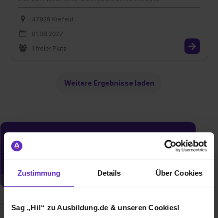
47829 Krefeld
01.08.2027
1 freier Platz
Weitere Ergebnisse laden
Du möchtest neue Stellen automatisch
zugeschickt bekommen?
Jetzt aktivieren
Zustimmung
Details
Über Cookies
Sag „Hi!“ zu Ausbildung.de & unseren Cookies!