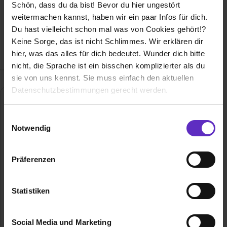
Schön, dass du da bist! Bevor du hier ungestört
Wusstest du schon, dass...
weitermachen kannst, haben wir ein paar Infos für dich.
Du suchst eine anspruchsvolle Ausbildung. Wir suchen
Du hast vielleicht schon mal was von Cookies gehört!?
Menschen wie dich. Mache eine Ausbildung bei einem der
Keine Sorge, das ist nicht Schlimmes. Wir erklären dir
besten Arbeitgeber Deutschlands.
hier, was das alles für dich bedeutet. Wunder dich bitte
nicht, die Sprache ist ein bisschen komplizierter als du
sie von uns kennst. Sie muss einfach den aktuellen
Datenschutzbestimmungen gerecht werden.
SBK (Siemens-Betriebskrankenkasse)
Die Nutzung von Cookies auf Ausbildung.de
Einwilligungsauswahl
Heimeranstraße 31
Notwendig
80339 München
Wir verwenden Cookies zur technischen Funktion
089/62700-304
unserer Webseite („Notwendig“), um von dir bei
Präferenzen
E-Mail anzeigen
Benutzung der Webseite getroffenen Einstellungen zu
speichern ( „Präferenzen“), die Zugriffe auf unsere
Gründungsjahr
1908
Webseite zu analysieren („Statistiken“), um
Statistiken
Informationen zu deiner Verwendung unserer Website an
Mitarbeiter
1.800
unsere Partner für soziale Medien, Werbung und
Social Media und Marketing
Analysen weiterzugeben und um Inhalte und Anzeigen zu
Branche
Gesundheit, Versicherungen