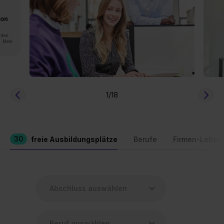
von
rden.
n. Mehr
1
/18
30
freie Ausbildungsplätze
Berufe
Firmen-Leben