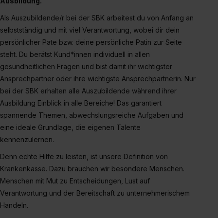
Ausbildung.
erlauben“. Die Einwilligung zur Platzierung von Cookies
der Kategorien „Präferenzen“, „Statistiken“ und „Social
Als Auszubildende/r bei der SBK arbeitest du von Anfang an
Media und Marketing“ umfasst hierbei die Einwilligung
selbstständig und mit viel Verantwortung, wobei dir dein
zur Übermittlung deiner Daten in die USA (Art. 49 Abs. 1
persönlicher Pate bzw. deine persönliche Patin zur Seite
S. 1 lit. a) DS-GVO). Die USA verfügen über kein
steht. Du berätst Kund*innen individuell in allen
angemessenes Datenschutzniveau (EuGH – Schrems
gesundheitlichen Fragen und bist damit ihr wichtigster
II). Du kannst die von dir erteilte Einwilligung jederzeit mit
Ansprechpartner oder ihre wichtigste Ansprechpartnerin. Nur
Wirkung für die Zukunft ganz oder teilweise über unsere
bei der SBK erhalten alle Auszubildende während ihrer
Datenschutzerklärung unter dem Punkt „Datenschutz-
Ausbildung Einblick in alle Bereiche! Das garantiert
Einstellungen“ widerrufen. Weitere Informationen zu den
spannende Themen, abwechslungsreiche Aufgaben und
einzelnen Cookies findest du durch Klick auf „Details
eine ideale Grundlage, die eigenen Talente
zeigen“. Weitere Informationen:
Datenschutzerklärung
,
kennenzulernen.
Impressum
.
Denn echte Hilfe zu leisten, ist unsere Definition von
Krankenkasse. Dazu brauchen wir besondere Menschen.
Menschen mit Mut zu Entscheidungen, Lust auf
Verantwortung und der Bereitschaft zu unternehmerischem
Handeln.