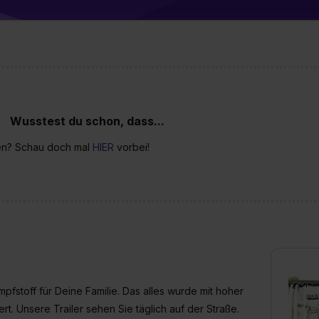
ung zur Übermittlung deiner Daten in die USA (Art. 49 Abs. 1 S. 
enes Datenschutzniveau (EuGH – Schrems II). Du kannst die von 
e Zukunft ganz oder teilweise über unsere Datenschutzerklärung 
widerrufen. Weitere Informationen zu den einzelnen Cookies find
formationen:
Datenschutzerklärung
,
Impressum
.
Wusstest du schon, dass...
ben? Schau doch mal
HIER
vorbei!
pfstoff für Deine Familie. Das alles wurde mit hoher
rt. Unsere Trailer sehen Sie täglich auf der Straße.