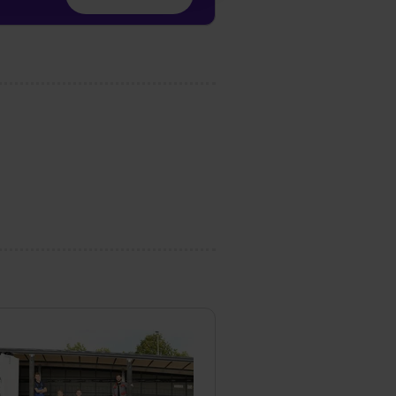
1 lit. a) DS-GVO). Die USA
dir erteilte Einwilligung
unter dem Punkt
est du durch Klick auf