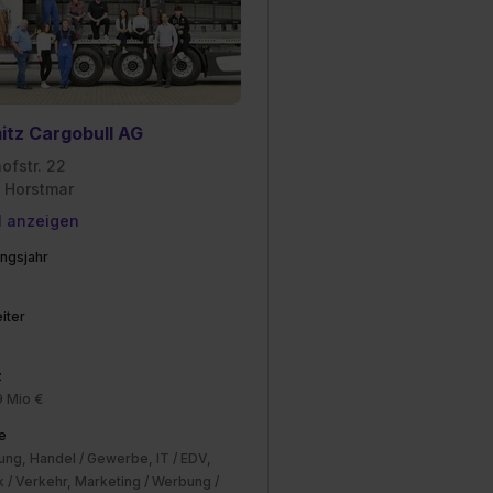
itz Cargobull AG
ofstr. 22
 Horstmar
l anzeigen
ngsjahr
iter
z
9 Mio €
e
ung, Handel / Gewerbe, IT / EDV,
k / Verkehr, Marketing / Werbung /