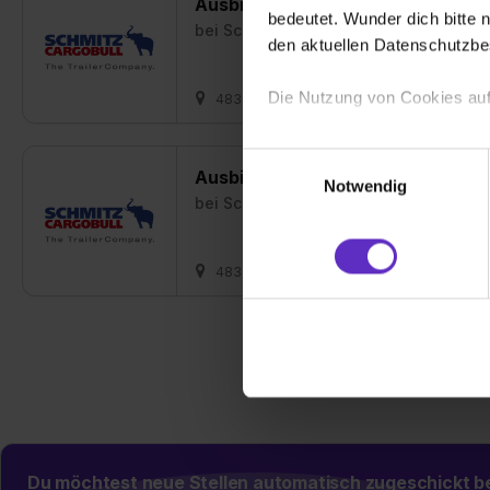
Ausbildung Industriemechaniker/i
bedeutet. Wunder dich bitte n
bei
Schmitz Cargobull AG
den aktuellen Datenschutzb
Die Nutzung von Cookies auf
48341 Altenberge
01.08.2027
4 
Wir verwenden Cookies zur t
Einwilligungsauswahl
Ausbildung zur Fachkraft für Meta
Webseite getroffenen Einstel
Notwendig
(„Statistiken“), um Informat
bei
Schmitz Cargobull AG
und Analysen weiterzugeben 
Partner führen diese Informa
48341 Altenberge
01.08.2027
2 
sie im Rahmen deiner Nutzun
dem Setzen der Cookies und
zu. . In diesem Fall sowie b
einverstanden, dass dir nach
erforderliche personenbezoge
Erlaubnis hierfür kannst du a
Verwendungszwecke zulassen,
Einwilligung zur Platzierung
Du möchtest neue Stellen automatisch zugeschickt