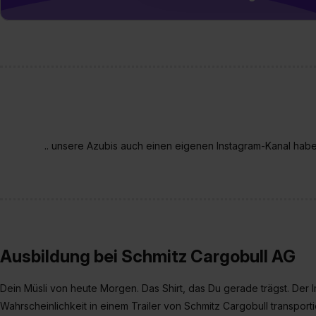
umfasst hierbei die Einwillig
verfügen über kein angemess
jederzeit mit Wirkung für di
„Datenschutz-Einstellungen“ 
„Details zeigen“. Weitere In
.. unsere Azubis auch einen eigenen Instagram-Kanal ha
Ausbildung bei Schmitz Cargobull AG
Dein Müsli von heute Morgen. Das Shirt, das Du gerade trägst. Der Im
Wahrscheinlichkeit in einem Trailer von Schmitz Cargobull transportie