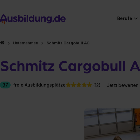
Berufe
Unternehmen
Schmitz Cargobull AG
Schmitz Cargobull 
37
freie Ausbildungsplätze
(12)
Jetzt bewerten
Hier gibt es (eigentlich
Hier gibt es (eigentlich
Hier gibt es (eigentlich
Hier gibt es (eigentlich
Hier gibt es (eigentlich