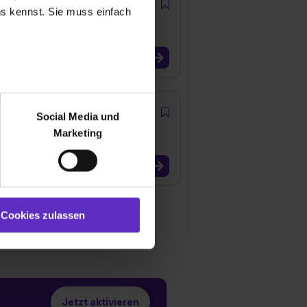
uns kennst. Sie muss einfach
r bei Benutzung der
bseite zu analysieren
Social Media und
ür soziale Medien, Werbung
Marketing
und Marketing“). Unsere
 bereitgestellt hast oder die
ookies zulassen“ stimmst du
e (ausgenommen „Notwendig“)
st du auch damit
Cookies zulassen
gezeigt und hierfür
ermittelt werden. Eine
Willst du nur bestimmte
hl erlauben“. Die
cial Media und Marketing“
Jetzt aktivieren