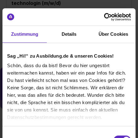
technologin (m/w/d)
bei
Schur Pack Germany GmbH
19258 Gallin
01.08.2026
Zustimmung
Details
Über Cookies
1 freier Platz
Sag „Hi!“ zu Ausbildung.de & unseren Cookies!
Schön, dass du da bist! Bevor du hier ungestört
weitermachen kannst, haben wir ein paar Infos für dich.
Du möchtest neue Stellen automatisch
Du hast vielleicht schon mal was von Cookies gehört!?
zugeschickt bekommen?
Keine Sorge, das ist nicht Schlimmes. Wir erklären dir
Jetzt aktivieren
hier, was das alles für dich bedeutet. Wunder dich bitte
nicht, die Sprache ist ein bisschen komplizierter als du
sie von uns kennst. Sie muss einfach den aktuellen
Datenschutzbestimmungen gerecht werden.
Schur Pack Germany GmbH
Die Nutzung von Cookies auf Ausbildung.de
Einwilligungsauswahl