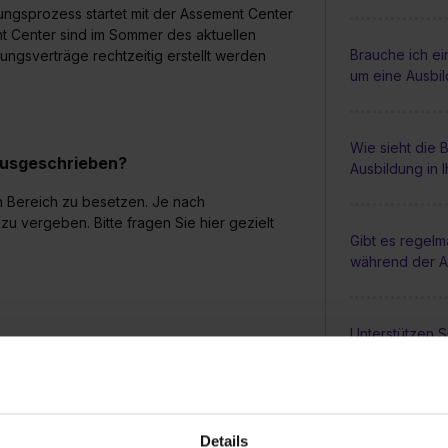
ngsprozess startet mit der Assement Center
t Center sind im Sommer des aktuellen
Brauche ich e
ngsverträge rechtzeitig erstellt werden
um eine Ausbi
Wie sieht die
 ausgeschrieben?
Ausbildung in 
n Bereich zu besetzen. Je nach
u vergeben. Bitte fragen Sie hier gezielt
Gibt es regel
während der A
Unterstützen S
Sonderleistun
Busticket?
Details
Gibt es die Mög