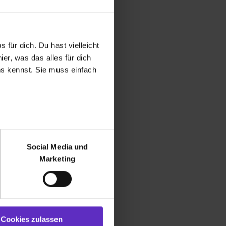
Ausland zu absolvieren?
 für dich. Du hast vielleicht
die Chancen nach fertiger
i Ihnen übernommen zu werden?
er, was das alles für dich
uns kennst. Sie muss einfach
bildungsmöglichkeiten gibt es für
 in Ihrem Unternehmen? Wie
scher Karriereweg aus?
r bei Benutzung der
bseite zu analysieren
Social Media und
ür soziale Medien, Werbung
Marketing
und Marketing“). Unsere
 bereitgestellt hast oder die
ookies zulassen“ stimmst du
e (ausgenommen „Notwendig“)
st du auch damit
Cookies zulassen