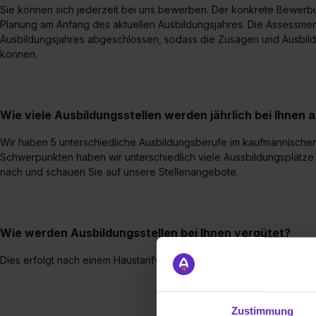
Sie können sich jederzeit bei uns bewerben. Der konkrete Bewerbu
Planung am Anfang des aktuellen Ausbildungsjahres. Die Assessmen
Ausbildungsjahres abgeschlossen, sodass die Zusagen und Ausbildu
können.
Wie viele Ausbildungsstellen werden jährlich bei Ihnen
Wir haben 5 unterschiedliche Ausbildungsberufe im kaufmännische
Schwerpunkten haben wir unterschiedlich viele Aussbildungsplätze z
nach und schauen Sie auf unsere Stellenangebote.
Wie werden Ausbildungsstellen bei Ihnen vergütet?
Dies erfolgt nach einem Haustarifvertrag.
Zustimmung