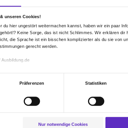
 Ausbildung bei Ihnen zu machen?
Ausbildung im 
te informieren Sie sich in unseren
 & unseren Cookies!
 du hier ungestört weitermachen kannst, haben wir ein paar Infos
Wie groß sind 
Ausbildung be
hört!? Keine Sorge, das ist nicht Schlimmes. Wir erklären dir hi
icht, die Sprache ist ein bisschen komplizierter als du sie von 
rem Betrieb aus?
estimmungen gerecht werden.
Was für Weiter
Ausbildungsleiter und die zuständigen
Auszubildende
 Ausbildung.de
denvertretung.
sieht ein typi
echnischen Funktion unserer Webseite („Notwendig“), um von di
lungen zu speichern ( „Präferenzen“), die Zugriffe auf unsere We
Präferenzen
Statistiken
sbildung?
ionen zu deiner Verwendung unserer Website an unsere Partner f
und um Inhalte und Anzeigen zu personalisieren („Social Media 
tionen möglicherweise mit weiteren Daten zusammen, die du ihnen
g der Dienste gesammelt haben. Durch Klick auf den Button „C
 der Datenverarbeitung für alle genannten Verwendungszweck
leistungen wie z.B. einem Zuschuss
ei der separaten Aktivierung von „Social Media und Marketing“ bi
Nur notwendige Cookies