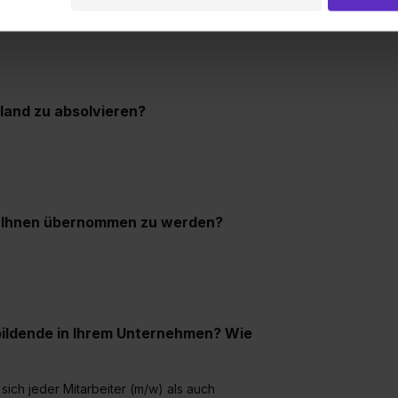
 Setzen der Cookies externe Inhalte (z.B. Videos oder Posts) an
ne Daten an Social Media Dienste, ggfs. mit Sitz in den USA, üb
uch später noch im Einzelfall bei dem jeweiligen Inhalt erteilen. 
 triff deine Auswahl über die Checkboxen und klick auf „Auswa
 von Cookies der Kategorien „Präferenzen“, „Statistiken“ und „So
ung zur Übermittlung deiner Daten in die USA (Art. 49 Abs. 1 S. 
sland zu absolvieren?
enes Datenschutzniveau (EuGH – Schrems II). Du kannst die von 
e Zukunft ganz oder teilweise über unsere Datenschutzerklärung 
widerrufen. Weitere Informationen zu den einzelnen Cookies find
formationen:
Datenschutzerklärung
,
Impressum
.
ei Ihnen übernommen zu werden?
bildende in Ihrem Unternehmen? Wie
 sich jeder Mitarbeiter (m/w) als auch