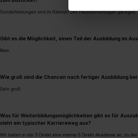
zum Busticket?
einverstanden, dass dir nach
erforderliche personenbezoge
Sonderleistungen sind im Rahmen des Haustarifvertrages geregelt.
Erlaubnis hierfür kannst du a
Verwendungszwecke zulassen,
Einwilligung zur Platzierung
umfasst hierbei die Einwillig
Gibt es die Möglichkeit, einen Teil der Ausbildung im Au
verfügen über kein angemess
Nein.
jederzeit mit Wirkung für di
„Datenschutz-Einstellungen“ 
„Details zeigen“. Weitere In
Wie groß sind die Chancen nach fertiger Ausbildung b
Sehr groß.
Was für Weiterbildungsmöglichkeiten gibt es für Auszu
sieht ein typischer Karriereweg aus?
Wir bieten in der S Direkt eine interne S Direkt Akademie an, zu der