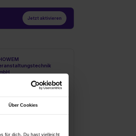
Jetzt aktivieren
HOWEM
eranstaltungstechnik
mbH
tenbergstraße 12
5098 Großmehring
49 8456 9666 0
Mail anzeigen
Über Cookies
ündungsjahr
95
tarbeiter
 für dich. Du hast vielleicht