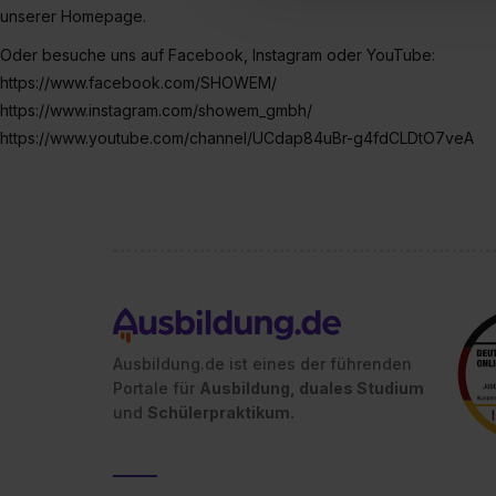
Einwilligung zur Platzierung
unserer Homepage.
umfasst hierbei die Einwillig
Oder besuche uns auf Facebook, Instagram oder YouTube:
verfügen über kein angemess
https://www.facebook.com/SHOWEM/
jederzeit mit Wirkung für di
„Datenschutz-Einstellungen“ 
https://www.instagram.com/showem_gmbh/
„Details zeigen“. Weitere In
https://www.youtube.com/channel/UCdap84uBr-g4fdCLDtO7veA
Ausbildung.de ist eines der führenden
Portale für
Ausbildung, duales Studium
und
Schülerpraktikum.