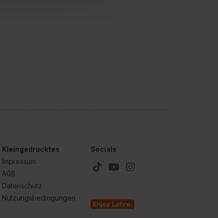
cial Media und Marketing“
1 lit. a) DS-GVO). Die USA
dir erteilte Einwilligung
unter dem Punkt
est du durch Klick auf
Kleingedrucktes
Socials
Impressum
AGB
Datenschutz
Nutzungsbedingungen