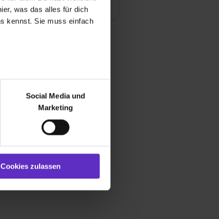
er, was das alles für dich
uns kennst. Sie muss einfach
r bei Benutzung der
bseite zu analysieren
Social Media und
ür soziale Medien, Werbung
Marketing
und Marketing“). Unsere
 bereitgestellt hast oder die
ookies zulassen“ stimmst du
e (ausgenommen „Notwendig“)
st du auch damit
Cookies zulassen
gezeigt und hierfür
ermittelt werden. Eine
Willst du nur bestimmte
hl erlauben“. Die