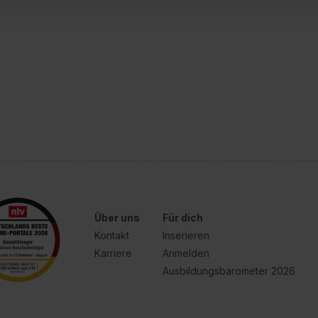
 von Cookies der Kategorien „Präferenzen“, „Statistiken“ und „So
ung zur Übermittlung deiner Daten in die USA (Art. 49 Abs. 1 S. 
enes Datenschutzniveau (EuGH – Schrems II). Du kannst die von 
e Zukunft ganz oder teilweise über unsere Datenschutzerklärung 
widerrufen. Weitere Informationen zu den einzelnen Cookies find
formationen:
Datenschutzerklärung
,
Impressum
.
Über uns
Für dich
Kontakt
Inserieren
Karriere
Anmelden
Ausbildungsbarometer 2026