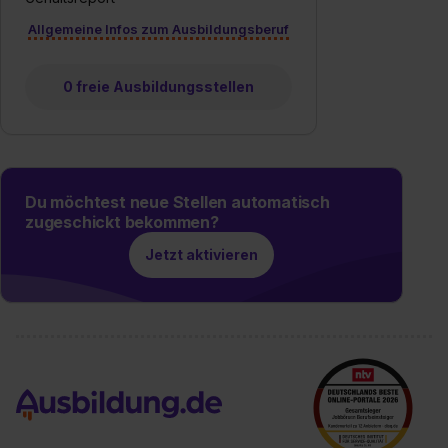
Wirkung für die Zukunft ganz oder teilweise über unsere
Allgemeine Infos zum Ausbildungsberuf
Datenschutzerklärung unter dem Punkt „Datenschutz-
Einstellungen“ widerrufen. Weitere Informationen zu den
einzelnen Cookies findest du durch Klick auf „Details
0 freie Ausbildungsstellen
zeigen“. Weitere Informationen:
Datenschutzerklärung
,
Impressum
.
Du möchtest neue Stellen automatisch
zugeschickt bekommen?
Jetzt aktivieren