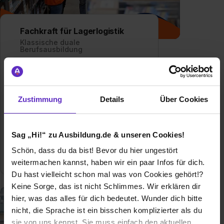
Fachkraft für Lagerlogistik
Klassische duale
Berufsausbildung
Wie werde ich Fachkraft für
Lagerlogistik? – Alles über die
Ausbildung als Fachkraft für
Zustimmung
Details
Über Cookies
Lagerlogistik
Allgemeine Infos zum Ausbildungsberuf
Sag „Hi!“ zu Ausbildung.de & unseren Cookies!
0 freie Ausbildungsstellen
Schön, dass du da bist! Bevor du hier ungestört
weitermachen kannst, haben wir ein paar Infos für dich.
Du hast vielleicht schon mal was von Cookies gehört!?
Keine Sorge, das ist nicht Schlimmes. Wir erklären dir
hier, was das alles für dich bedeutet. Wunder dich bitte
nicht, die Sprache ist ein bisschen komplizierter als du
sie von uns kennst. Sie muss einfach den aktuellen