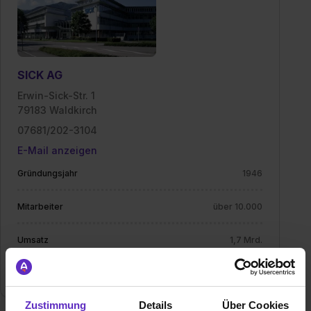
SICK AG
Erwin-Sick-Str. 1
79183 Waldkirch
07681/202-3104
E-Mail anzeigen
Gründungsjahr
1946
Mitarbeiter
über 10.000
Umsatz
1,7 Mrd.
Branche
Elektro/Elektronik
Zustimmung
Details
Über Cookies