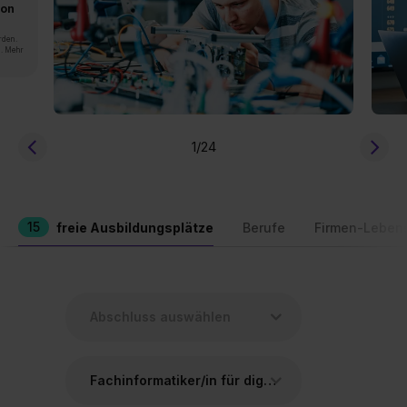
von
rden.
n. Mehr
1
/24
15
freie Ausbildungsplätze
Berufe
Firmen-Leben
Fachinformatiker/in für digitale Vernetzung