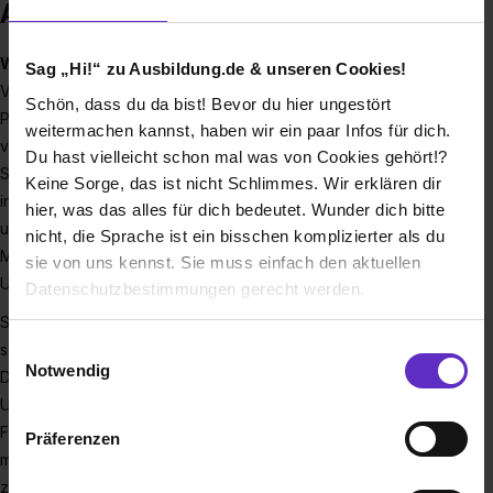
Ausbildung bei SICK AG
Wir entwickeln Zukunft. Du lernst, wie’s geht!
Sag „Hi!“ zu Ausbildung.de & unseren Cookies!
Von der Fabrik- über die Logistikautomation bis zur
Schön, dass du da bist! Bevor du hier ungestört
Prozessautomation zählt SICK zu den führenden Herstellern
weitermachen kannst, haben wir ein paar Infos für dich.
von Sensoren. Als Technologie- und Marktführer schafft
Du hast vielleicht schon mal was von Cookies gehört!?
SICK mit seinen Sensoren und Applikationslösungen für
Keine Sorge, das ist nicht Schlimmes. Wir erklären dir
industrielle Anwendungen die perfekte Basis für sicheres
hier, was das alles für dich bedeutet. Wunder dich bitte
und effizientes Steuern von Prozessen, für den Schutz von
nicht, die Sprache ist ein bisschen komplizierter als du
Menschen vor Unfällen und für die Vermeidung von
sie von uns kennst. Sie muss einfach den aktuellen
Umweltschäden.
Datenschutzbestimmungen gerecht werden.
SICK ist einer der weltweit führenden Lösungsanbieter für
Die Nutzung von Cookies auf Ausbildung.de
Einwilligungsauswahl
sensorbasierte Applikationen für industrielle Anwendungen.
Notwendig
Das 1946 von Dr.-Ing. e. h. Erwin Sick gegründete
Wir verwenden Cookies zur technischen Funktion
Unternehmen mit Stammsitz in Waldkirch im Breisgau nahe
unserer Webseite („Notwendig“), um von dir bei
Freiburg zählt zu den Technologie- und Marktführern und ist
Präferenzen
Benutzung der Webseite getroffenen Einstellungen zu
mit 63 Tochtergesellschaften und Beteiligungen sowie
speichern ( „Präferenzen“), die Zugriffe auf unsere
zahlreichen Vertretungen rund um den Globus präsent. SICK