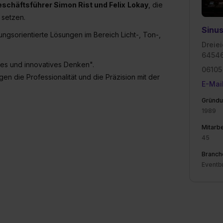
schäftsführer Simon Rist und Felix
Lokay
, die
formationen:
Datenschutzerklärung
,
Impressum
.
 setzen.
Sinu
ungsorientierte Lösungen im Bereich Licht-, Ton-,
Dreie
64546
rtes und innovatives Denken".
06105
en die Professionalität und die Präzision mit der
E-Mai
Gründu
1989
Mitarbe
45
Branch
Eventb