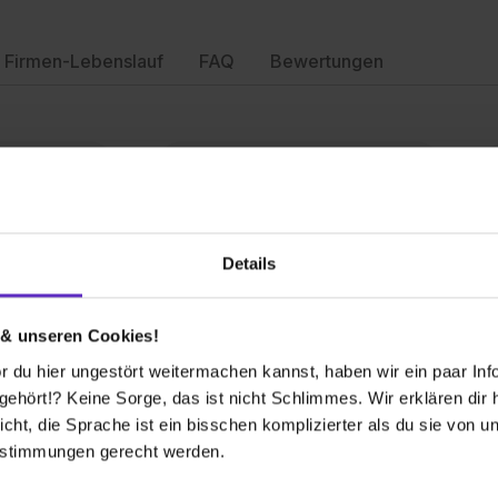
Firmen-Lebenslauf
FAQ
Bewertungen
Details
altungstechnik (m/w/d)
 & unseren Cookies!
 du hier ungestört weitermachen kannst, haben wir ein paar Infos
7
1 freier Platz
hört!? Keine Sorge, das ist nicht Schlimmes. Wir erklären dir hi
icht, die Sprache ist ein bisschen komplizierter als du sie von 
estimmungen gerecht werden.
ann/-frau (m/w/d)