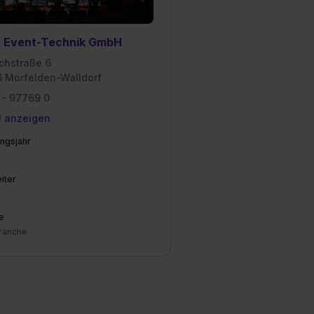
s Event-Technik GmbH
ichstraße 6
 Mörfelden-Walldorf
 - 97769 0
l anzeigen
ngsjahr
iter
e
ranche