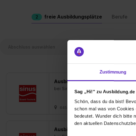
freie Ausbildungsplätze
Berufe
2
Zustimmung
Ausbildung Fachkraft für Veranst
bei
Sinus Event-Technik GmbH
Sag „Hi!“ zu Ausbildung.de
Schön, dass du da bist! Bevor
64546 Mörfelden-Walldorf
02.08.202
schon mal was von Cookies ge
bedeutet. Wunder dich bitte n
den aktuellen Datenschutzb
Ausbildung Veranstaltungskaufm