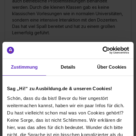
auch betriebliche Problemstellungen behandelt
werden. Durch die kleinen Klassen gab es keine
klassischen Vorlesungen wie in normalen Universitäten,
sondern eine intensive Interaktion mit den Dozenten.
Das hat viel Spaß bereitet und hat zu einem großen
Lernerfolg geführt.
Smurfit Westrock
Duales Studium
Zustimmung
Details
Über Cookies
Universität:
Wirtschaftsakademie Schleswig-
Holstein
Lübeck
Sag „Hi!“ zu Ausbildung.de & unseren Cookies!
2010
Schön, dass du da bist! Bevor du hier ungestört
7 Std. pro Tag
weitermachen kannst, haben wir ein paar Infos für dich.
Übernommen
Du hast vielleicht schon mal was von Cookies gehört!?
Keine Sorge, das ist nicht Schlimmes. Wir erklären dir
Verdienst
hier, was das alles für dich bedeutet. Wunder dich bitte
1. Ausbildungsjahr:
850€
nicht, die Sprache ist ein bisschen komplizierter als du