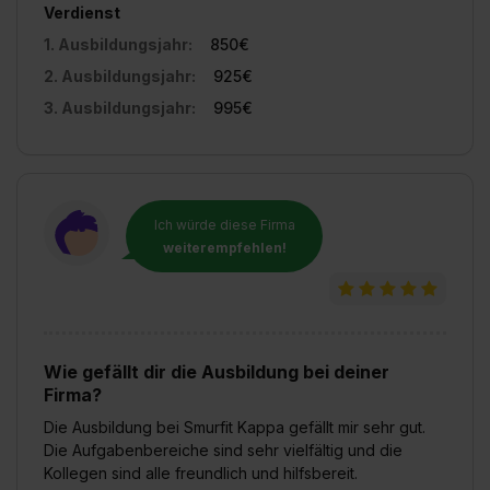
II). Du kannst die von dir erteilte Einwilligung jederzeit mit
Verdienst
Wirkung für die Zukunft ganz oder teilweise über unsere
1. Ausbildungsjahr:
850€
Datenschutzerklärung unter dem Punkt „Datenschutz-
2. Ausbildungsjahr:
925€
Einstellungen“ widerrufen. Weitere Informationen zu den
3. Ausbildungsjahr:
995€
einzelnen Cookies findest du durch Klick auf „Details
zeigen“. Weitere Informationen:
Datenschutzerklärung
,
Impressum
.
Ich würde diese Firma
weiterempfehlen!
Wie gefällt dir die Ausbildung bei deiner
Firma?
Die Ausbildung bei Smurfit Kappa gefällt mir sehr gut.
Die Aufgabenbereiche sind sehr vielfältig und die
Kollegen sind alle freundlich und hilfsbereit.