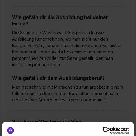
Wie gefällt dir die Ausbildung bei deiner
Firma?
Die Sparkasse Westerwald-Sieg ist ein klasse
Ausbildungsunternehmen, wo man nicht nur den
Kundenverkehr, sondern auch die interenen Bereiche
kennenlernt. Jeder Azubi bekommt einen eigenen
persönlichen Ausbilder zur Seite gestellt, den man
immer ansprechen kann.
Wie gefällt dir dein Ausbildungsberuf?
Man hat sehr viel mit Menschen zu tun arbeitet in einem
tollen Team. In den internen Bereichen herrscht auch
eine flexible Arbeitszeit, was sehr angenehm ist.
Sparkasse Westerwald-Sieg
Klassische duale Berufsausbildung