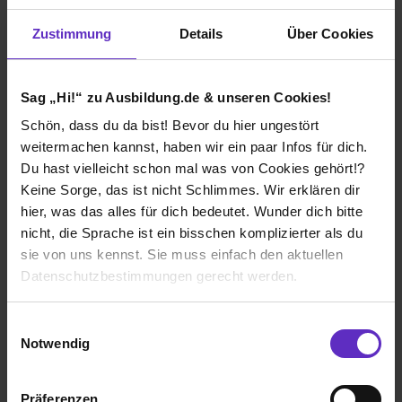
Bad Marienberg (Westerwald)
Zustimmung
Details
Über Cookies
2019
8 Std. pro Tag
Übernommen
Sag „Hi!“ zu Ausbildung.de & unseren Cookies!
Schön, dass du da bist! Bevor du hier ungestört
Verdienst
weitermachen kannst, haben wir ein paar Infos für dich.
1. Ausbildungsjahr:
1036€
Du hast vielleicht schon mal was von Cookies gehört!?
2. Ausbildungsjahr:
1098€
Keine Sorge, das ist nicht Schlimmes. Wir erklären dir
3. Ausbildungsjahr:
1160€
hier, was das alles für dich bedeutet. Wunder dich bitte
nicht, die Sprache ist ein bisschen komplizierter als du
sie von uns kennst. Sie muss einfach den aktuellen
Datenschutzbestimmungen gerecht werden.
Ich würde diese Firma
Die Nutzung von Cookies auf Ausbildung.de
weiterempfehlen!
Einwilligungsauswahl
Notwendig
Wir verwenden Cookies zur technischen Funktion
unserer Webseite („Notwendig“), um von dir bei
Präferenzen