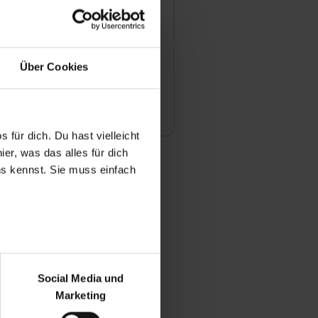
ie Ihre Azubis mit irgendwelchen
gen wie z.B. einem Zuschuss zum
Über Cookies
die Chancen nach fertiger
i Ihnen übernommen zu werden?
 für dich. Du hast vielleicht
er, was das alles für dich
uns kennst. Sie muss einfach
r bei Benutzung der
bseite zu analysieren
Social Media und
ür soziale Medien, Werbung
Marketing
und Marketing“). Unsere