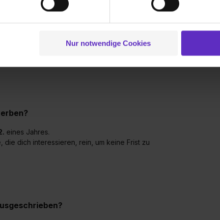
tionen möglicherweise mit weiteren Daten zusammen, die du ihnen
g der Dienste gesammelt haben. Durch Klick auf den Button „C
 der Datenverarbeitung für alle genannten Verwendungszweck
ei der separaten Aktivierung von „Social Media und Marketing“ bi
Nur notwendige Cookies
 Setzen der Cookies externe Inhalte (z.B. Videos oder Posts) an
u einem Online-Test und im Idealfall zu einem
ne Daten an Social Media Dienste, ggfs. mit Sitz in den USA, üb
uch später noch im Einzelfall bei dem jeweiligen Inhalt erteilen. 
 triff deine Auswahl über die Checkboxen und klick auf „Auswa
 von Cookies der Kategorien „Präferenzen“, „Statistiken“ und „So
ung zur Übermittlung deiner Daten in die USA (Art. 49 Abs. 1 S. 
werben?
enes Datenschutzniveau (EuGH – Schrems II). Du kannst die von 
2.
eines Jahres.
e Zukunft ganz oder teilweise über unsere Datenschutzerklärung 
e dich interessieren, rein, um keine Frist zu
widerrufen. Weitere Informationen zu den einzelnen Cookies find
formationen:
Datenschutzerklärung
,
Impressum
.
 ausgeschrieben?