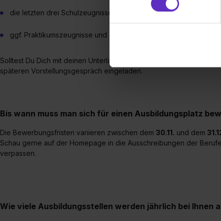
Partner führen diese Informa
die letzten drei Schulzeugnisse und ggf. Arbeitszeugnisse
sie im Rahmen deiner Nutzun
dem Setzen der Cookies und
ggf. Praktikumszeugnisse und andere Qualifikationsnachweise
zu. . In diesem Fall sowie b
einverstanden, dass dir nach
Solltest Du Dich mit deinen Unterlagen qualifiziert haben, wirst du z
erforderliche personenbezoge
späteren Vorstellungsgespräch eingeladen.
Erlaubnis hierfür kannst du a
Verwendungszwecke zulassen,
Einwilligung zur Platzierung
umfasst hierbei die Einwillig
Bis wann muss man sich für einen Ausbildungsplatz be
verfügen über kein angemess
Die Bewerbungsfristen variieren zwischen dem
30.11.
und dem
31.1
jederzeit mit Wirkung für di
Schau gerne auf der Homepage in die Ausschreibungen der Berufe, di
„Datenschutz-Einstellungen“ 
verpassen.
„Details zeigen“. Weitere In
Wie viele Ausbildungsstellen werden jährlich bei Ihnen