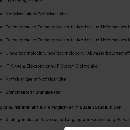
Erzieherin/Erzieher
Notfallsanitäterin/Notfallsanitäter
Fachangestellte/Fachangestellter für Medien- und Informationsdi
Fachangestellte/Fachangestellter für Medien- und Informationsdi
Umwelttechnologin/Umwelttechnologe für Abwasserbewirtschaf
IT-System-Elektronikerin/ IT-System-Elektroniker
Notfallsanitäterin/Notfallsanitäter
Brandmeisterin/Brandmeister
gibt es darüber hinaus die Möglichkeit im
dualen Studium
den
3-jährigen dualen Bachelorstudiengang der Fachrichtung Verwal