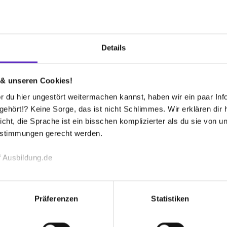
ungsbetriebswirtschaftslehre (Bachelor of
Unterstützen S
Sonderleistun
Busticket?
Arbeit (Bachelor of Arts)
Details
tspädagogik (Bachelor of Arts)
Wie groß sind 
Ausbildung be
 & unseren Cookies!
technik (Bachelor of Engineering)
 du hier ungestört weitermachen kannst, haben wir ein paar Infos
hört!? Keine Sorge, das ist nicht Schlimmes. Wir erklären dir hi
icht, die Sprache ist ein bisschen komplizierter als du sie von 
estimmungen gerecht werden.
elle bei der Stadt Brühl aus?
 Ausbildung.de
://www.bruehl.de/ausbildung.aspx
en hoch.
echnischen Funktion unserer Webseite („Notwendig“), um von di
lungen zu speichern ( „Präferenzen“), die Zugriffe auf unsere We
Präferenzen
Statistiken
ionen zu deiner Verwendung unserer Website an unsere Partner f
und um Inhalte und Anzeigen zu personalisieren („Social Media 