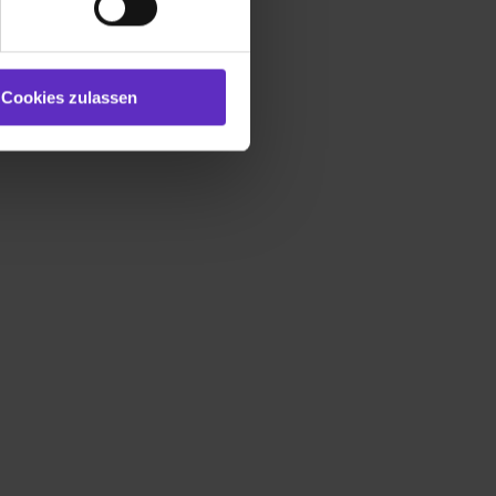
 bereitgestellt hast oder die
ookies zulassen“ stimmst du
e (ausgenommen „Notwendig“)
st du auch damit
Cookies zulassen
gezeigt und hierfür
ermittelt werden. Eine
Willst du nur bestimmte
hl erlauben“. Die
cial Media und Marketing“
1 lit. a) DS-GVO). Die USA
dir erteilte Einwilligung
unter dem Punkt
est du durch Klick auf