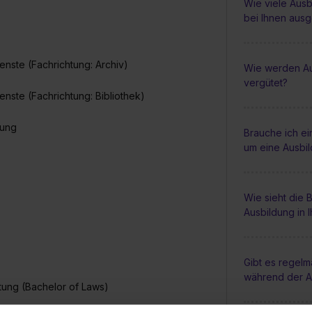
Wie viele Ausb
bei Ihnen aus
enste (Fachrichtung: Archiv)
Wie werden Au
vergütet?
enste (Fachrichtung: Bibliothek)
tung
Brauche ich e
um eine Ausbi
Wie sieht die
Ausbildung in 
Gibt es regel
während der A
tung (Bachelor of Laws)