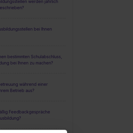
ildungsstellen werden jährlich
geschrieben?
sbildungsstellen bei Ihnen
inen bestimmten Schulabschluss,
ldung bei Ihnen zu machen?
 Betreuung während einer
Ihrem Betrieb aus?
mäßig Feedbackgespräche
usbildung?